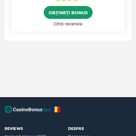
OBȚINEȚI BONUS
Citiți recenzia
REVIEWS
DESPRE