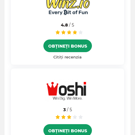
4.8
/ 5
OBȚINEȚI BONUS
Citiți recenzia
3
/ 5
OBȚINEȚI BONUS