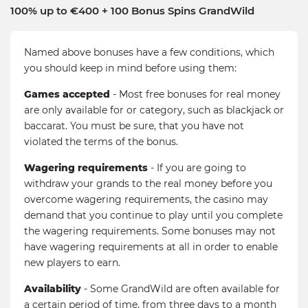
100% up to €400 + 100 Bonus Spins GrandWild
Named above bonuses have a few conditions, which
you should keep in mind before using them:
Games accepted
- Most free bonuses for real money
are only available for or category, such as blackjack or
baccarat. You must be sure, that you have not
violated the terms of the bonus.
Wagering requirements
- If you are going to
withdraw your grands to the real money before you
overcome wagering requirements, the casino may
demand that you continue to play until you complete
the wagering requirements. Some bonuses may not
have wagering requirements at all in order to enable
new players to earn.
Availability
- Some GrandWild are often available for
a certain period of time, from three days to a month