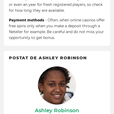
or even an year for fresh registered players, so check
for how long they are available.
Payment methods
- Often, when online casinos offer
free spins only when you make a deposit through a
Neteller for example. Be careful and do not miss your
opportunity to get bonus.
POSTAT DE ASHLEY ROBINSON
Ashley Robinson