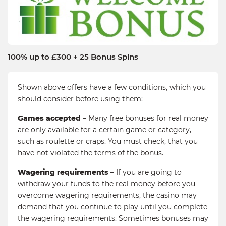
100% up to £300 + 25 Bonus Spins
Shown above offers have a few conditions, which you
should consider before using them:
Games accepted
– Many free bonuses for real money
are only available for a certain game or category,
such as roulette or craps. You must check, that you
have not violated the terms of the bonus.
Wagering requirements
– If you are going to
withdraw your funds to the real money before you
overcome wagering requirements, the casino may
demand that you continue to play until you complete
the wagering requirements. Sometimes bonuses may