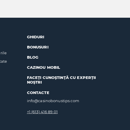
GHIDURI
BONUSURI
rile
BLOG
tate
CAZINOU MOBIL
FACEȚI CUNOȘTINȚĂ CU EXPERȚII
NOȘTRI
CONTACTE
info@casinobonustips.com
+1 (613) 416 89 01