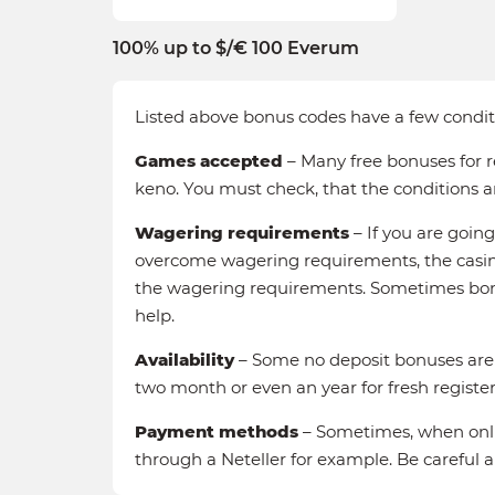
100% up to $/€ 100 Everum
Listed above bonus codes have a few condit
Games accepted
– Many free bonuses for re
keno. You must check, that the conditions a
Wagering requirements
– If you are goin
overcome wagering requirements, the casin
the wagering requirements. Sometimes bonu
help.
Availability
– Some no deposit bonuses are o
two month or even an year for fresh register
Payment methods
– Sometimes, when onlin
through a Neteller for example. Be careful 