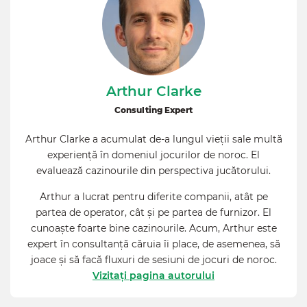
Arthur Clarke
Consulting Expert
Arthur Clarke a acumulat de-a lungul vieții sale multă
experiență în domeniul jocurilor de noroc. El
evaluează cazinourile din perspectiva jucătorului.
Arthur a lucrat pentru diferite companii, atât pe
partea de operator, cât și pe partea de furnizor. El
cunoaște foarte bine cazinourile. Acum, Arthur este
expert în consultanță căruia îi place, de asemenea, să
joace și să facă fluxuri de sesiuni de jocuri de noroc.
Vizitați pagina autorului