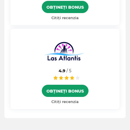
OBȚINEȚI BONUS
Citiți recenzia
4.9
/ 5
OBȚINEȚI BONUS
Citiți recenzia