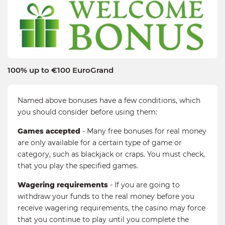
100% up to €100 EuroGrand
Named above bonuses have a few conditions, which
you should consider before using them:
Games accepted
- Many free bonuses for real money
are only available for a certain type of game or
category, such as blackjack or craps. You must check,
that you play the specified games.
Wagering requirements
- If you are going to
withdraw your funds to the real money before you
receive wagering requirements, the casino may force
that you continue to play until you complete the