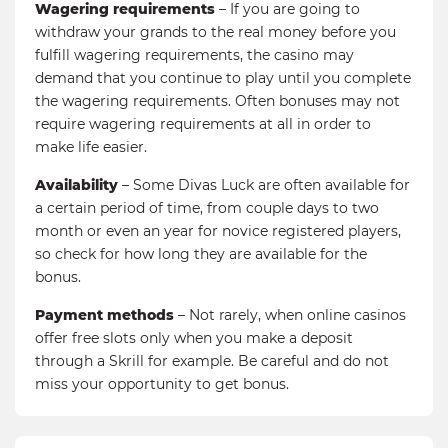
Wagering requirements
– If you are going to
withdraw your grands to the real money before you
fulfill wagering requirements, the casino may
demand that you continue to play until you complete
the wagering requirements. Often bonuses may not
require wagering requirements at all in order to
make life easier.
Availability
– Some Divas Luck are often available for
a certain period of time, from couple days to two
month or even an year for novice registered players,
so check for how long they are available for the
bonus.
Payment methods
– Not rarely, when online casinos
offer free slots only when you make a deposit
through a Skrill for example. Be careful and do not
miss your opportunity to get bonus.