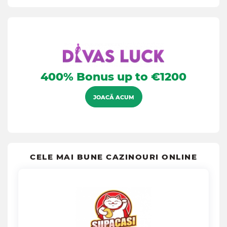
400% Bonus up to €1200
JOACĂ ACUM
CELE MAI BUNE CAZINOURI ONLINE