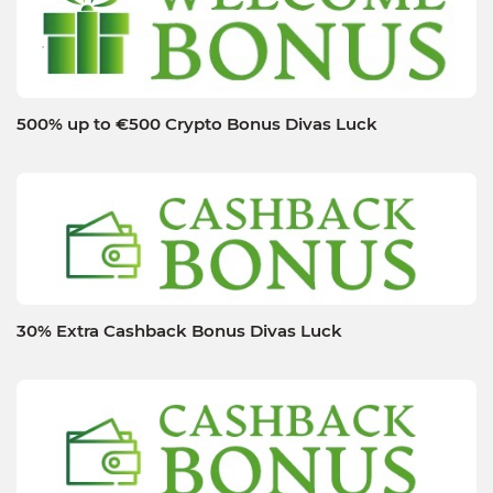
500% up to €500 Crypto Bonus Divas Luck
30% Extra Cashback Bonus Divas Luck