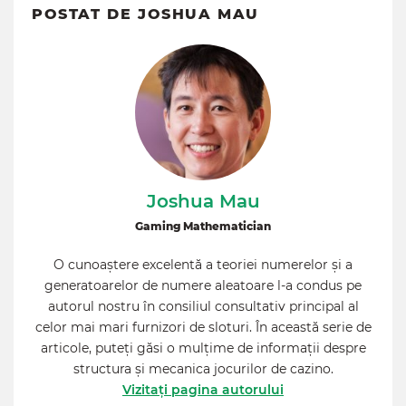
POSTAT DE JOSHUA MAU
Joshua Mau
Gaming Mathematician
O cunoaștere excelentă a teoriei numerelor și a
generatoarelor de numere aleatoare l-a condus pe
autorul nostru în consiliul consultativ principal al
celor mai mari furnizori de sloturi. În această serie de
articole, puteți găsi o mulțime de informații despre
structura și mecanica jocurilor de cazino.
Vizitați pagina autorului