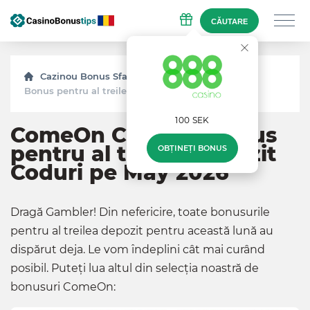
CĂUTARE
Cazinou Bonus Sfaturi
Bonusuri
ComeOn
Bonus pentru al treilea depozit
100 SEK
ComeOn Cazinou Bonus
pentru al treilea depozit
OBȚINEȚI BONUS
Coduri pe May 2026
Dragă Gambler! Din nefericire, toate bonusurile
pentru al treilea depozit pentru această lună au
dispărut deja. Le vom îndeplini cât mai curând
posibil. Puteți lua altul din selecția noastră de
bonusuri ComeOn: