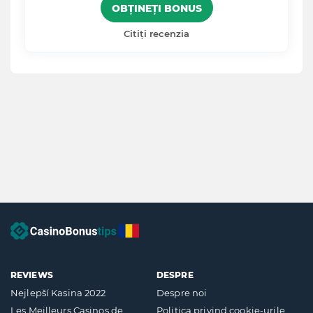
OBȚINEȚI BONUS
Citiți recenzia
REVIEWS
DESPRE
Nejlepší Kasina 2022
Despre noi
Les Meilleurs Casinos de
Politica privind cookie-urile