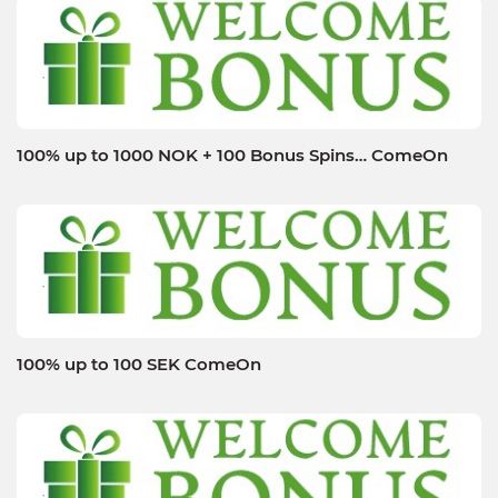
100% up to 1000 NOK + 100 Bonus Spins… ComeOn
100% up to 100 SEK ComeOn