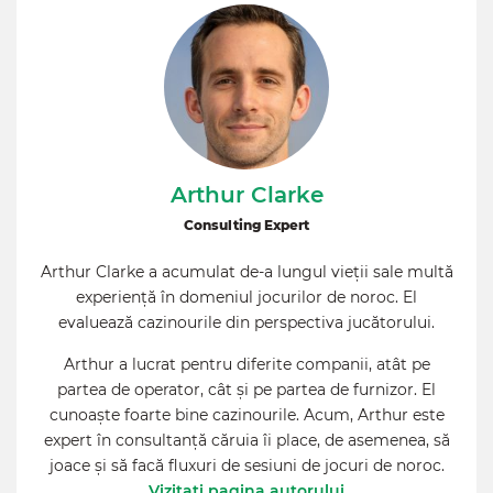
Arthur Clarke
Consulting Expert
Arthur Clarke a acumulat de-a lungul vieții sale multă
experiență în domeniul jocurilor de noroc. El
evaluează cazinourile din perspectiva jucătorului.
Arthur a lucrat pentru diferite companii, atât pe
partea de operator, cât și pe partea de furnizor. El
cunoaște foarte bine cazinourile. Acum, Arthur este
expert în consultanță căruia îi place, de asemenea, să
joace și să facă fluxuri de sesiuni de jocuri de noroc.
Vizitați pagina autorului