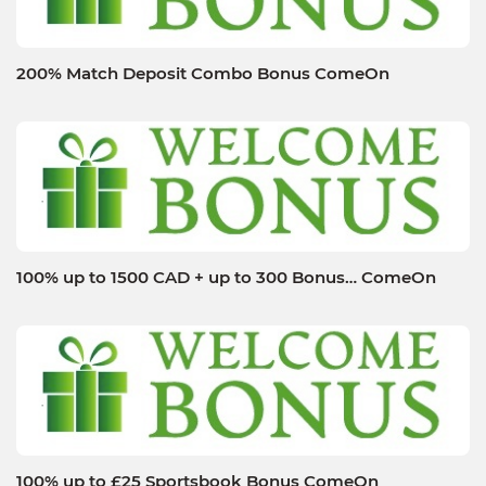
200% Match Deposit Combo Bonus ComeOn
100% up to 1500 CAD + up to 300 Bonus… ComeOn
100% up to £25 Sportsbook Bonus ComeOn