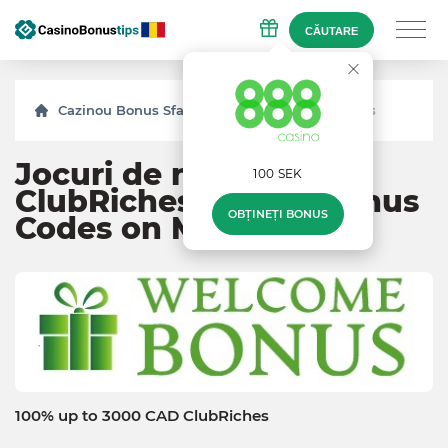
CĂUTARE
Cazinou Bonus Sfaturi
Bonusuri
ClubRiches
Jocuri de noroc la
100 SEK
ClubRiches Casino Bonus
OBȚINEȚI BONUS
Codes on May 2026
100% up to 3000 CAD ClubRiches