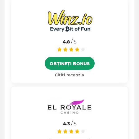
4.8
/ 5
OBȚINEȚI BONUS
Citiți recenzia
4.3
/ 5