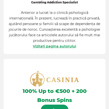
Gambling Addiction Specialist
Anterior a lucrat la o clinică psihologică
internațională. În prezent, lucrează în practică privată,
ajutând persoane și familii să scape de dependența de
jocurile de noroc. Cunoașterea excelentă a psihologiei
jucătorului face ca articolele autorului să fie mult mai
productive pentru cititor.
Vizitați pagina autorului
100% Up to €500 + 200
Bonus Spins