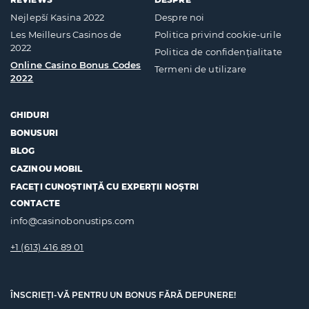
Nejlepší Kasina 2022
Despre noi
Les Meilleurs Casinos de
Politica privind cookie-urile
2022
Politica de confidențialitate
Online Casino Bonus Codes
Termeni de utilizare
2022
GHIDURI
BONUSURI
BLOG
CAZINOU MOBIL
FACEȚI CUNOȘTINȚĂ CU EXPERȚII NOȘTRI
CONTACTE
info@casinobonustips.com
+1 (613) 416 89 01
ÎNSCRIEȚI-VĂ PENTRU UN BONUS FĂRĂ DEPUNERE!