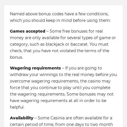
Named above bonus codes have a few conditions,
which you should keep in mind before using them:
Games accepted
– Some free bonuses for real
money are only available for several types of game or
category, such as blackjack or baccarat. You must
check, that you have not violated the terms of the
bonus.
Wagering requirements
– If you are going to
withdraw your winnings to the real money before you
overcome wagering requirements, the casino may
force that you continue to play until you complete
the wagering requirements. Some bonuses may not
have wagering requirements at all in order to be
helpful.
Availability
– Some Casinia are often available for a
certain period of time, from one days to two month