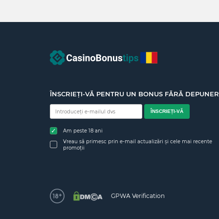
ÎNSCRIEȚI-VĂ PENTRU UN BONUS FĂRĂ DEPUNER
ÎNSCRIEȚI-VĂ
Am peste 18 ani
Vreau să primesc prin e-mail actualizări și cele mai recente
promoții
GPWA Verification