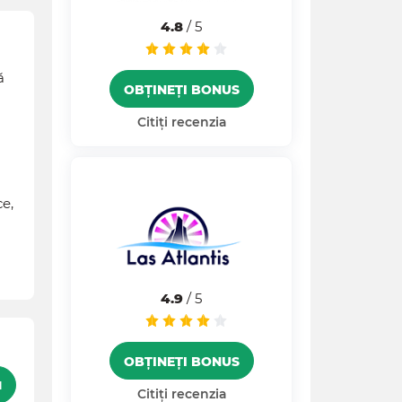
4.8
/ 5
ă
OBȚINEȚI BONUS
Citiți recenzia
ce,
4.9
/ 5
OBȚINEȚI BONUS
M
Citiți recenzia