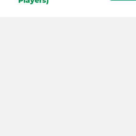
Players)