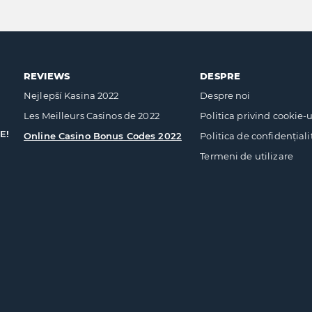
REVIEWS
DESPRE
Nejlepší Kasina 2022
Despre noi
Les Meilleurs Casinos de 2022
Politica privind cookie-u
E!
Online Casino Bonus Codes 2022
Politica de confidențiali
Termeni de utilizare