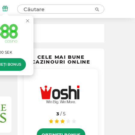
00 SEK
CELE MAI BUNE
CAZINOURI ONLINE
NEȚI BONUS
3
/ 5