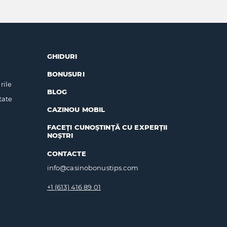
GHIDURI
BONUSURI
rile
BLOG
tate
CAZINOU MOBIL
FACEȚI CUNOȘTINȚĂ CU EXPERȚII
NOȘTRI
CONTACTE
info@casinobonustips.com
+1 (613) 416 89 01