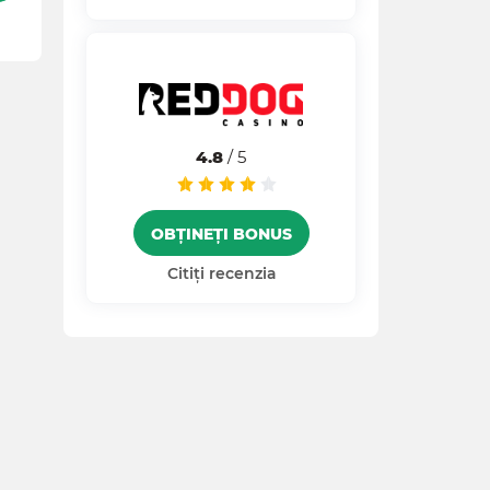
4.8
/ 5
OBȚINEȚI BONUS
Citiți recenzia