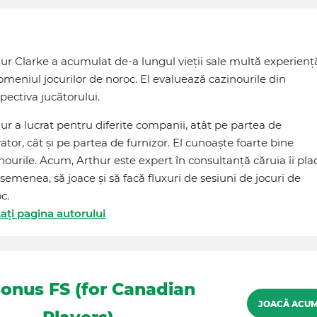
ur Clarke a acumulat de-a lungul vieții sale multă experienț
omeniul jocurilor de noroc. El evaluează cazinourile din
pectiva jucătorului.
ur a lucrat pentru diferite companii, atât pe partea de
ator, cât și pe partea de furnizor. El cunoaște foarte bine
nourile. Acum, Arthur este expert în consultanță căruia îi pla
semenea, să joace și să facă fluxuri de sesiuni de jocuri de
c.
tați pagina autorului
onus FS (for Canadian
JOACĂ ACU