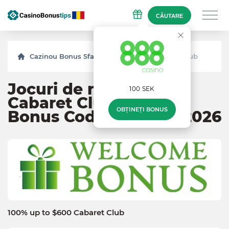
CĂUTARE
Cazinou Bonus Sfaturi
Bonusuri
Cabaret Club
Jocuri de noroc la
100 SEK
Cabaret Club Casino
OBȚINEȚI BONUS
Bonus Codes on May 2026
100% up to $600 Cabaret Club