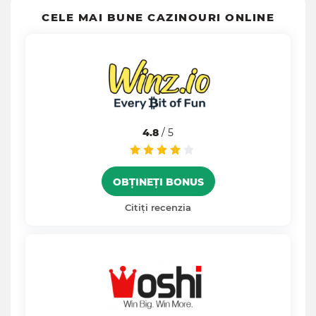
CELE MAI BUNE CAZINOURI ONLINE
4.8
/ 5
OBȚINEȚI BONUS
Citiți recenzia