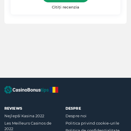
Citiți recenzia
REVIEWS
DESPRE
Nejlepší Kasina 2022
Despre noi
Les Meilleurs Casinos de
Politica privind cookie-urile
2022
Politica de confidențialitate