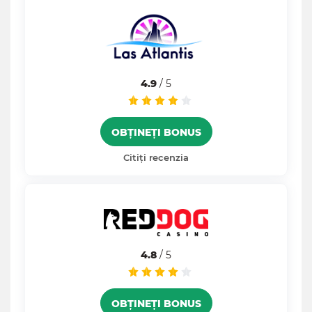
4.9
/ 5
OBȚINEȚI BONUS
Citiți recenzia
4.8
/ 5
OBȚINEȚI BONUS