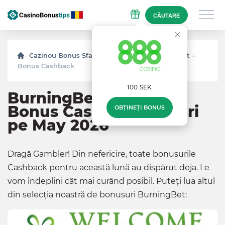
CĂUTARE
Cazinou Bonus Sfaturi
Bonusuri
BurningBet
Bonus Cashback
100 SEK
BurningBet Cazinou
Bonus Cashback Coduri
OBȚINEȚI BONUS
pe May 2026
Dragă Gambler! Din nefericire, toate bonusurile
Cashback pentru această lună au dispărut deja. Le
vom îndeplini cât mai curând posibil. Puteți lua altul
din selecția noastră de bonusuri BurningBet: