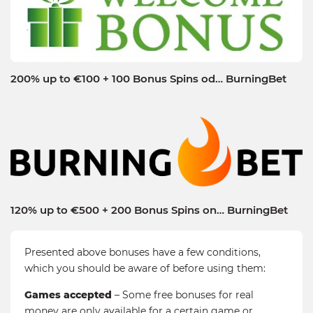
200% up to €100 + 100 Bonus Spins od… BurningBet
120% up to €500 + 200 Bonus Spins on… BurningBet
Presented above bonuses have a few conditions,
which you should be aware of before using them:
Games accepted
– Some free bonuses for real
money are only available for a certain game or