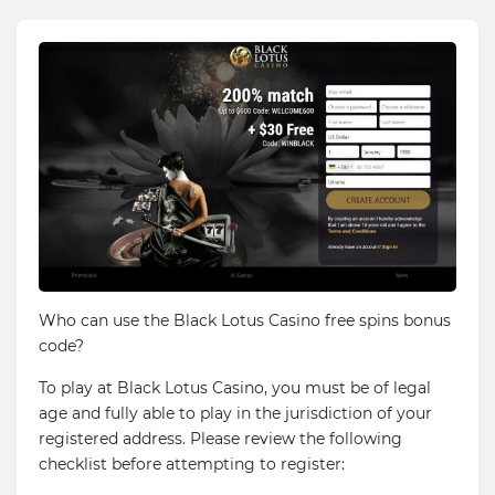
Who can use the Black Lotus Casino free spins bonus
code?
To play at Black Lotus Casino, you must be of legal
age and fully able to play in the jurisdiction of your
registered address. Please review the following
checklist before attempting to register: