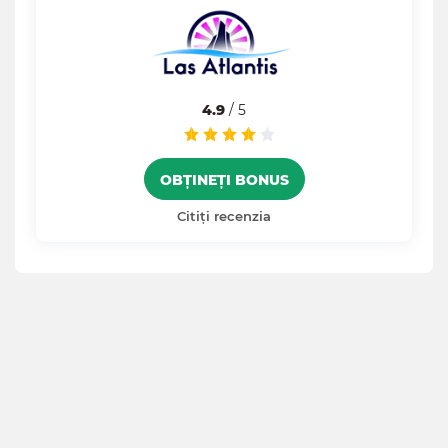
4.9
/ 5
OBȚINEȚI BONUS
Citiți recenzia