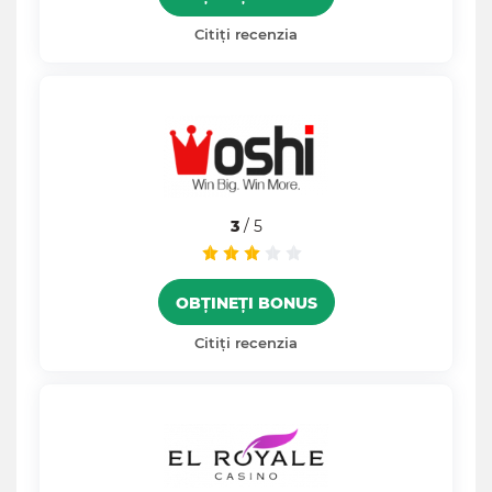
Citiți recenzia
3
/ 5
OBȚINEȚI BONUS
Citiți recenzia