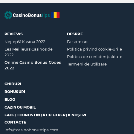
REVIEWS
DESPRE
Nejlepší Kasina 2022
Despre noi
Les Meilleurs Casinos de
Politica privind cookie-urile
2022
Politica de confidențialitate
Online Casino Bonus Codes
Termeni de utilizare
2022
GHIDURI
BONUSURI
BLOG
CAZINOU MOBIL
FACEȚI CUNOȘTINȚĂ CU EXPERȚII NOȘTRI
CONTACTE
info@casinobonustips.com