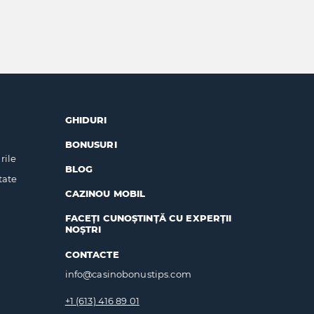
GHIDURI
BONUSURI
rile
BLOG
tate
CAZINOU MOBIL
FACEȚI CUNOȘTINȚĂ CU EXPERȚII
NOȘTRI
CONTACTE
info@casinobonustips.com
+1 (613) 416 89 01