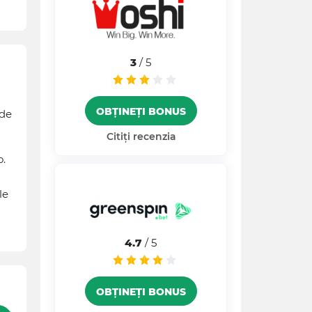
3
/ 5
OBȚINEȚI BONUS
 de
Citiți recenzia
o.
le
4.7
/ 5
OBȚINEȚI BONUS