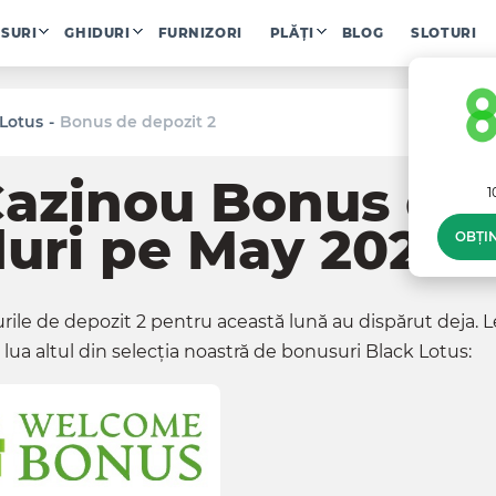
SURI
GHIDURI
FURNIZORI
PLĂȚI
BLOG
SLOTURI
 Lotus
Bonus de depozit 2
Cazinou Bonus de
1
duri pe May 2026
OBȚI
rile de depozit 2 pentru această lună au dispărut deja. L
 lua altul din selecția noastră de bonusuri Black Lotus: