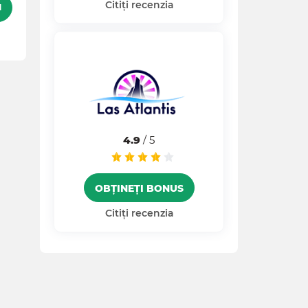
Citiți recenzia
M
4.9
/ 5
OBȚINEȚI BONUS
Citiți recenzia