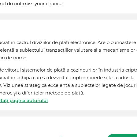
and do not miss your chance.
ucrat în cadrul diviziilor de plăți electronice. Are o cunoaștere
elentă a subiectului tranzacțiilor valutare și a mecanismelor
uri de noroc.
e viitorul sistemelor de plată a cazinourilor în industria cript
ucrat în echipa care a dezvoltat criptomonede și le-a adus la
. Viziunea strategică excelentă a subiectelor legate de jocuri
noroc și a diferitelor metode de plată.
itați pagina autorului