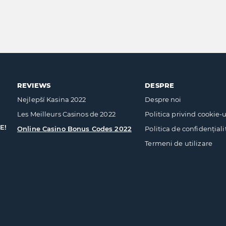
REVIEWS
DESPRE
Nejlepší Kasina 2022
Despre noi
Les Meilleurs Casinos de 2022
Politica privind cookie-u
E!
Online Casino Bonus Codes 2022
Politica de confidențiali
Termeni de utilizare