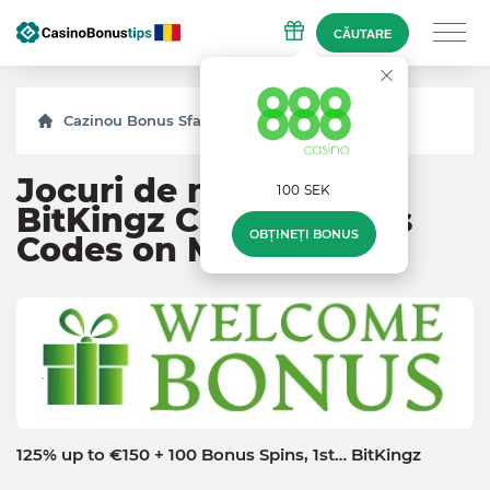
CĂUTARE
Cazinou Bonus Sfaturi
Bonusuri
BitKingz
Jocuri de noroc la
100 SEK
BitKingz Casino Bonus
OBȚINEȚI BONUS
Codes on May 2026
125% up to €150 + 100 Bonus Spins, 1st… BitKingz