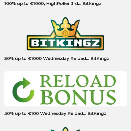
100% up to €1000, HighRoller 3rd… BitKingz
30% up to €1000 Wednesday Reload… BitKingz
50% up to €100 Wednesday Reload… BitKingz