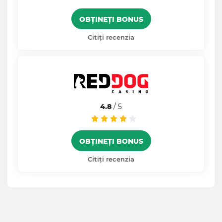
OBȚINEȚI BONUS
Citiți recenzia
4.8
/ 5
OBȚINEȚI BONUS
Citiți recenzia