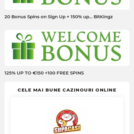
20 Bonus Spins on Sign Up + 150% up… BitKingz
125% UP TO €150 +100 FREE SPINS
CELE MAI BUNE CAZINOURI ONLINE