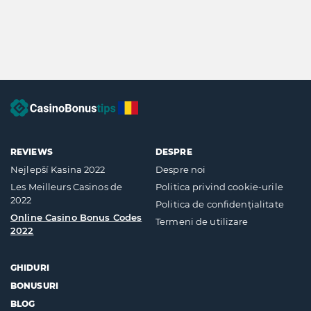
REVIEWS
DESPRE
Nejlepší Kasina 2022
Despre noi
Les Meilleurs Casinos de
Politica privind cookie-urile
2022
Politica de confidențialitate
Online Casino Bonus Codes
Termeni de utilizare
2022
GHIDURI
BONUSURI
BLOG