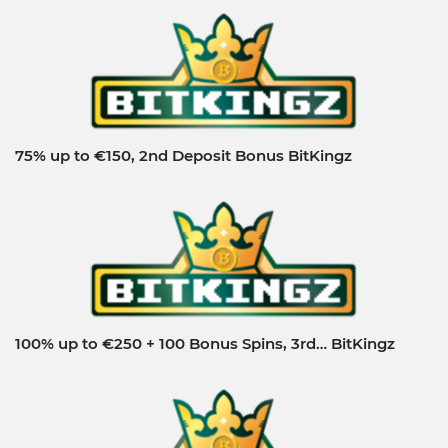
75% up to €150, 2nd Deposit Bonus BitKingz
100% up to €250 + 100 Bonus Spins, 3rd… BitKingz