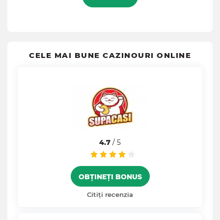
CELE MAI BUNE CAZINOURI ONLINE
4.7
/ 5
OBȚINEȚI BONUS
Citiți recenzia