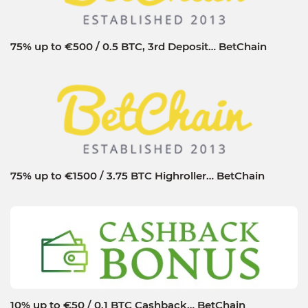
75% up to €500 / 0.5 BTC, 3rd Deposit… BetChain
75% up to €1500 / 3.75 BTC Highroller… BetChain
10% up to €50 / 0.1 BTC Cashback… BetChain