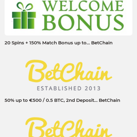
​​20 Spins + 150% Match Bonus up to… BetChain
50% up to €500 / 0.5 BTC, 2nd Deposit… BetChain