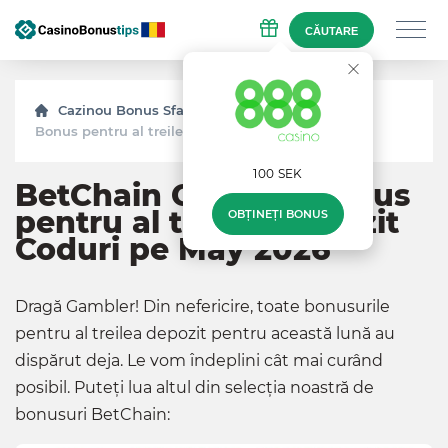
CĂUTARE
Cazinou Bonus Sfaturi
Bonusuri
BetChain
Bonus pentru al treilea depozit
100 SEK
BetChain Cazinou Bonus
pentru al treilea depozit
OBȚINEȚI BONUS
Coduri pe May 2026
Dragă Gambler! Din nefericire, toate bonusurile
pentru al treilea depozit pentru această lună au
dispărut deja. Le vom îndeplini cât mai curând
posibil. Puteți lua altul din selecția noastră de
bonusuri BetChain: