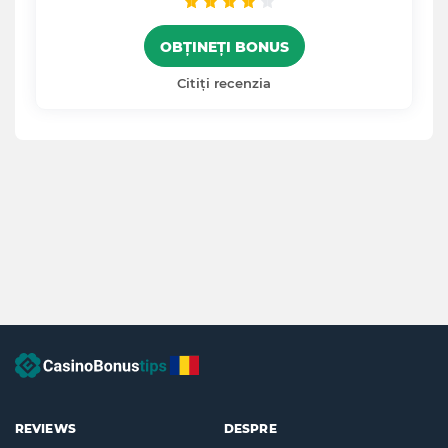
OBȚINEȚI BONUS
Citiți recenzia
REVIEWS
DESPRE