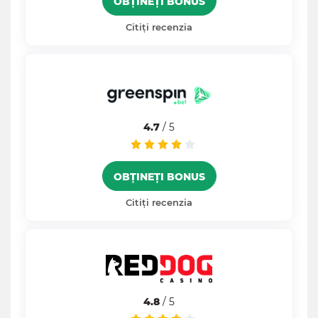
OBȚINEȚI BONUS
Citiți recenzia
4.7
/ 5
OBȚINEȚI BONUS
Citiți recenzia
4.8
/ 5