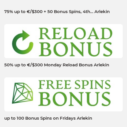
75% up to €/$300 + 50 Bonus Spins, 4th… Arlekin
50% up to €/$300 Monday Reload Bonus Arlekin
up to 100 Bonus Spins on Fridays Arlekin