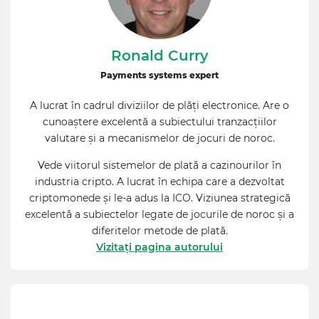
Ronald Curry
Payments systems expert
A lucrat în cadrul diviziilor de plăți electronice. Are o
cunoaștere excelentă a subiectului tranzacțiilor
valutare și a mecanismelor de jocuri de noroc.
Vede viitorul sistemelor de plată a cazinourilor în
industria cripto. A lucrat în echipa care a dezvoltat
criptomonede și le-a adus la ICO. Viziunea strategică
excelentă a subiectelor legate de jocurile de noroc și a
diferitelor metode de plată.
Vizitați pagina autorului