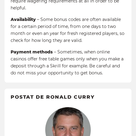
require wagering requirements at all in order to be
helpful.
Availability
– Some bonus codes are often available
for a certain period of time, from one days to two
month or even an year for fresh registered players, so
check for how long they are valid.
Payment methods
– Sometimes, when online
casinos offer free table games only when you make a
deposit through a Skrill for example. Be careful and
do not miss your opportunity to get bonus.
POSTAT DE RONALD CURRY