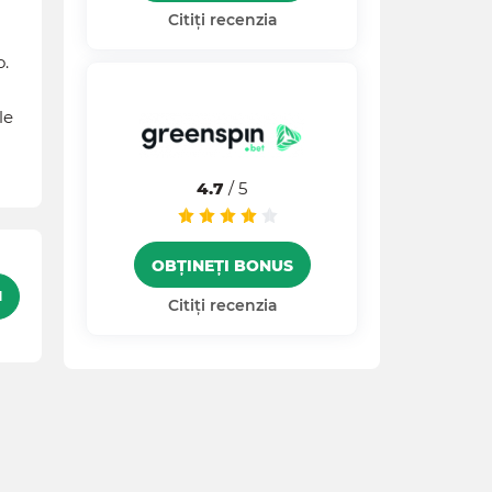
Citiți recenzia
o.
le
4.7
/ 5
OBȚINEȚI BONUS
M
Citiți recenzia