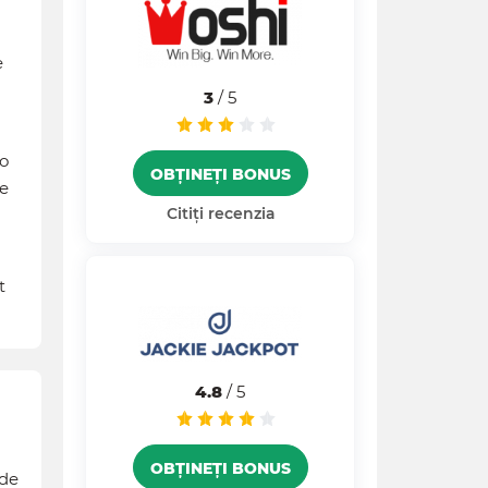
e
3
/ 5
to
OBȚINEȚI BONUS
he
Citiți recenzia
t
4.8
/ 5
OBȚINEȚI BONUS
 de