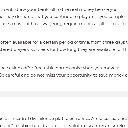
g to withdraw your bankroll to the real money before you
o may demand that you continue to play until you complet
ses may not have wagering requirements at all in order to
ten available for a certain period of time, from three days 
tered players, so check for how long they are available for t
ne casinos offer free table games only when you make a
Be careful and do not miss your opportunity to save money a
ucrat în cadrul diviziilor de plăți electronice. Are o cunoaștere
elentă a subiectului tranzacțiilor valutare și a mecanismelor