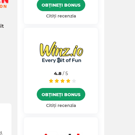
OBȚINEȚI BONUS
Citiți recenzia
it
4.8
/ 5
OBȚINEȚI BONUS
Citiți recenzia
d.