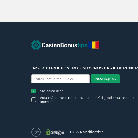
ÎNSCRIEȚI-VĂ PENTRU UN BONUS FĂRĂ DEPUNER
ÎNSCRIEȚI-VĂ
Am peste 18 ani
Vreau să primesc prin e-mail actualizări și cele mai recente
promoții
GPWA Verification