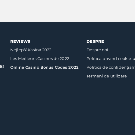
REVIEWS
DESPRE
Nejlepší Kasina 2022
Despre noi
Les Meilleurs Casinos de 2022
Politica privind cookie-u
E!
Online Casino Bonus Codes 2022
Politica de confidențiali
Termeni de utilizare