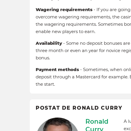
Wagering requirements
- If you are goin
overcome wagering requirements, the casin
the wagering requirements. Sometimes bonu
enable new players to earn.
Availability
- Some no deposit bonuses are of
three month or even an year for novice regis
bonus.
Payment methods
- Sometimes, when onli
deposit through a Mastercard for example. 
the start.
POSTAT DE RONALD CURRY
Ronald
A l
Curry
exc