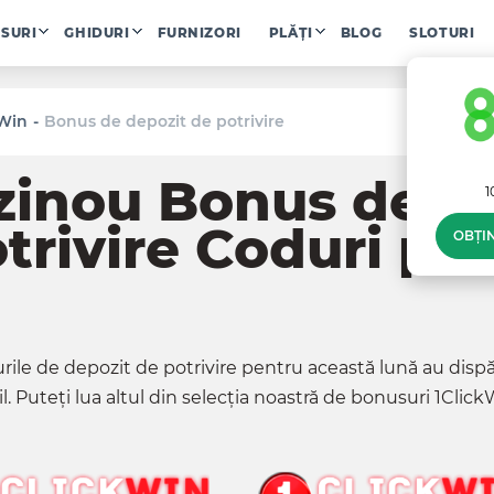
SURI
GHIDURI
FURNIZORI
PLĂȚI
BLOG
SLOTURI
kWin
Bonus de depozit de potrivire
zinou Bonus de
1
trivire Coduri pe
OBȚI
rile de depozit de potrivire pentru această lună au disp
. Puteți lua altul din selecția noastră de bonusuri 1Click