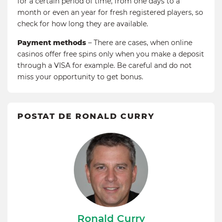
for a certain period of time, from one days to a
month or even an year for fresh registered players, so
check for how long they are available.
Payment methods
– There are cases, when online
casinos offer free spins only when you make a deposit
through a VISA for example. Be careful and do not
miss your opportunity to get bonus.
POSTAT DE RONALD CURRY
Ronald Curry