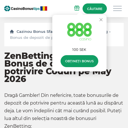
CĂUTARE
Cazinou Bonus Sfaturi
Bonusuri
ZenBetting
Bonus de depozit de potrivire
100 SEK
ZenBetting Cazinou
Bonus de depozit de
OBȚINEȚI BONUS
potrivire Coduri pe May
2026
Dragă Gambler! Din nefericire, toate bonusurile de
depozit de potrivire pentru această lună au dispărut
deja. Le vom îndeplini cât mai curând posibil. Puteți
lua altul din selecția noastră de bonusuri
ZenBetting: