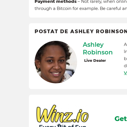
Payment methods
– Not rarely, when onli
through a Bitcoin for example. Be careful a
POSTAT DE ASHLEY ROBINSO
Ashley
A
Robinson
î
b
Live Dealer
d
V
Get