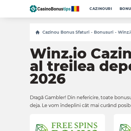
CAZINOURI
BONU
Cazinou Bonus Sfaturi
Bonusuri
Winz.
Winz.io Cazi
al treilea de
2026
Dragă Gambler! Din nefericire, toate bonusu
deja. Le vom îndeplini cât mai curând posibil