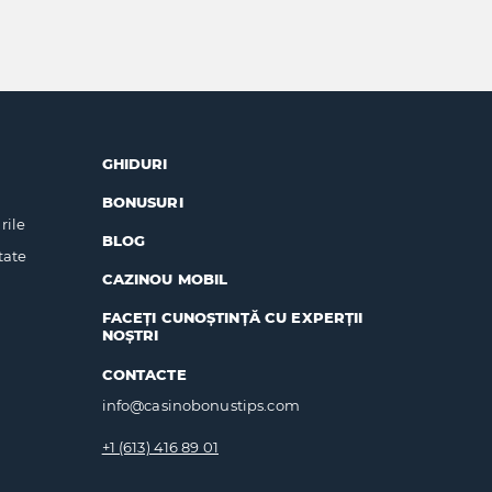
GHIDURI
BONUSURI
rile
BLOG
tate
CAZINOU MOBIL
FACEȚI CUNOȘTINȚĂ CU EXPERȚII
NOȘTRI
CONTACTE
info@casinobonustips.com
+1 (613) 416 89 01