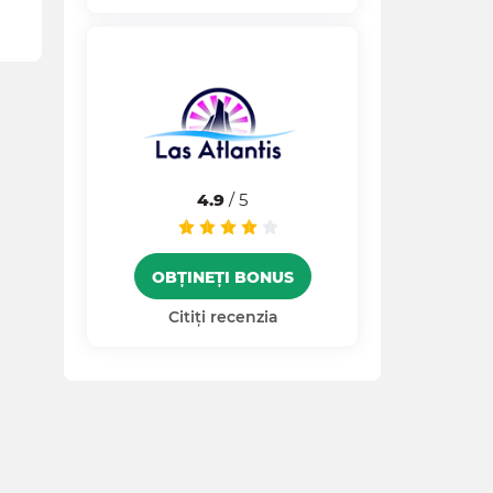
4.9
/ 5
OBȚINEȚI BONUS
Citiți recenzia