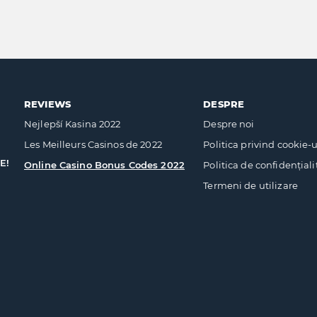
REVIEWS
DESPRE
Nejlepší Kasina 2022
Despre noi
Les Meilleurs Casinos de 2022
Politica privind cookie-u
E!
Online Casino Bonus Codes 2022
Politica de confidențiali
Termeni de utilizare