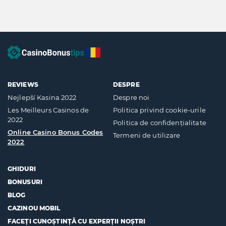
REVIEWS
DESPRE
Nejlepší Kasina 2022
Despre noi
Les Meilleurs Casinos de
Politica privind cookie-urile
2022
Politica de confidențialitate
Online Casino Bonus Codes
Termeni de utilizare
2022
GHIDURI
BONUSURI
BLOG
CAZINOU MOBIL
FACEȚI CUNOȘTINȚĂ CU EXPERȚII NOȘTRI