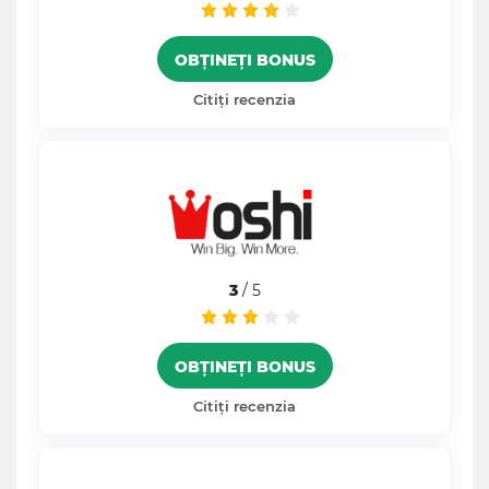
OBȚINEȚI BONUS
Citiți recenzia
3
/ 5
OBȚINEȚI BONUS
Citiți recenzia