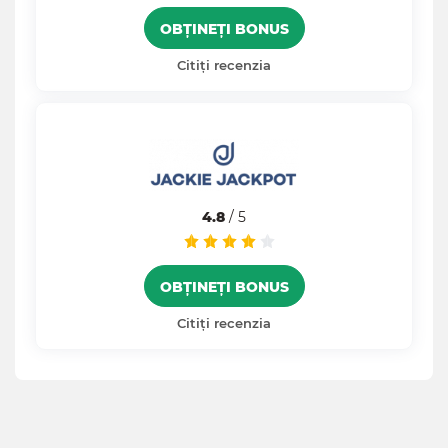
OBȚINEȚI BONUS
Citiți recenzia
4.8
/ 5
OBȚINEȚI BONUS
Citiți recenzia