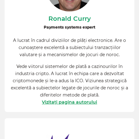
Ronald Curry
Payments systems expert
A lucrat în cadrul diviziilor de plăți electronice. Are o
cunoaștere excelentă a subiectului tranzacțiilor
valutare și a mecanismelor de jocuri de noroc.
Vede viitorul sistemelor de plată a cazinourilor în
industria cripto. A lucrat în echipa care a dezvoltat
criptomonede și le-a adus la ICO. Viziunea strategică
excelentă a subiectelor legate de jocurile de noroc și a
diferitelor metode de plată.
Vizitați pagina autorului