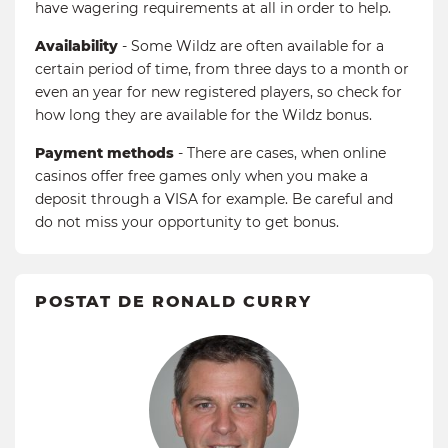
have wagering requirements at all in order to help.
Availability
- Some Wildz are often available for a
certain period of time, from three days to a month or
even an year for new registered players, so check for
how long they are available for the Wildz bonus.
Payment methods
- There are cases, when online
casinos offer free games only when you make a
deposit through a VISA for example. Be careful and
do not miss your opportunity to get bonus.
POSTAT DE RONALD CURRY