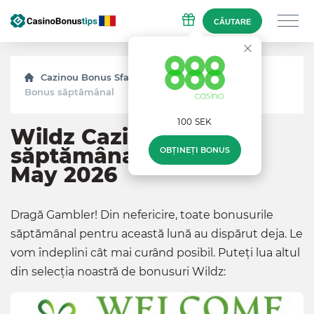
CĂUTARE
Cazinou Bonus Sfaturi
Bonusuri
Wildz
Bonus săptămânal
100 SEK
Wildz Cazinou Bonus
săptămânal Coduri pe
OBȚINEȚI BONUS
May 2026
Dragă Gambler! Din nefericire, toate bonusurile
săptămânal pentru această lună au dispărut deja. Le
vom îndeplini cât mai curând posibil. Puteți lua altul
din selecția noastră de bonusuri Wildz: