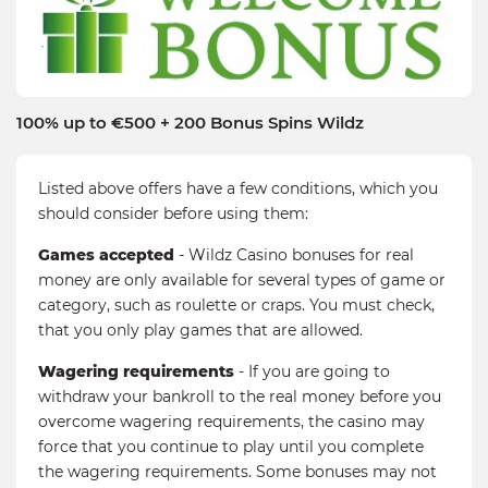
100% up to €500 + 200 Bonus Spins Wildz
Listed above offers have a few conditions, which you
should consider before using them:
Games accepted
- Wildz Casino bonuses for real
money are only available for several types of game or
category, such as roulette or craps. You must check,
that you only play games that are allowed.
Wagering requirements
- If you are going to
withdraw your bankroll to the real money before you
overcome wagering requirements, the casino may
force that you continue to play until you complete
the wagering requirements. Some bonuses may not