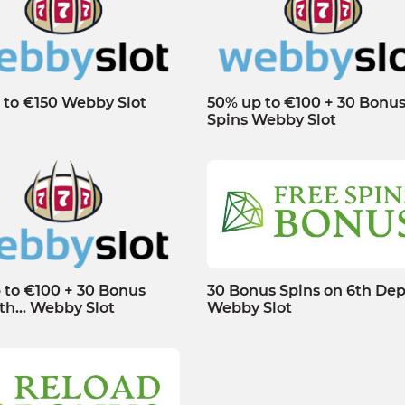
 to €150 Webby Slot
50% up to €100 + 30 Bonu
Spins Webby Slot
 to €100 + 30 Bonus
30 Bonus Spins on 6th Dep
5th… Webby Slot
Webby Slot