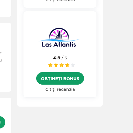
e
4.9
/ 5
ru
OBȚINEȚI BONUS
Citiți recenzia
M