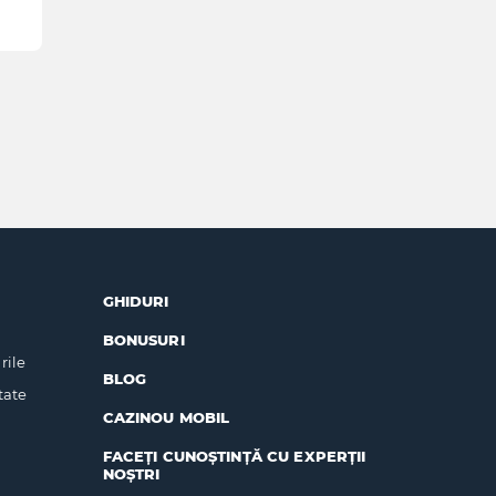
GHIDURI
BONUSURI
rile
BLOG
tate
CAZINOU MOBIL
FACEȚI CUNOȘTINȚĂ CU EXPERȚII
NOȘTRI