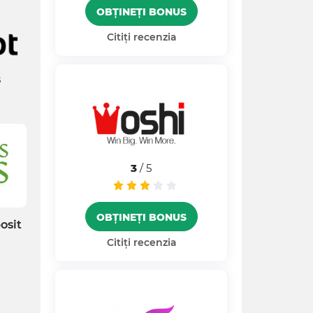
OBȚINEȚI BONUS
Citiți recenzia
s
3
/ 5
OBȚINEȚI BONUS
osit
Citiți recenzia