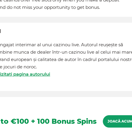
and do not miss your opportunity to get bonus.
N
ngajat interimar al unui cazinou live. Autorul reușește să
mbine munca de dealer într-un cazinou live al celui mai mar
rand european și calitatea de autor în cadrul portalului nost
e jocuri de noroc.
izitați pagina autorului
to €100 + 100 Bonus Spins
JOACĂ ACU