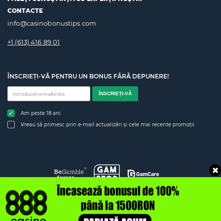
CONTACTE
info@casinobonustips.com
+1 (613) 416 89 01
ÎNSCRIEȚI-VĂ PENTRU UN BONUS FĂRĂ DEPUNERE!
ÎNSCRIEȚI-VĂ
Am peste 18 ani
Vreau să primesc prin e-mail actualizări și cele mai recente promoții
GPWA Verification