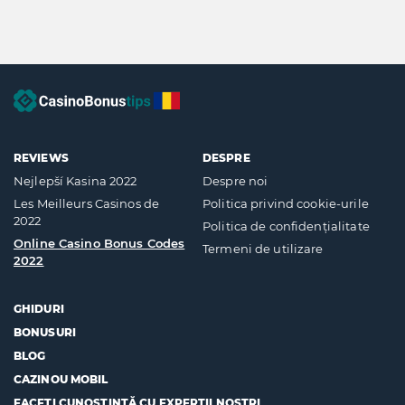
REVIEWS
DESPRE
Nejlepší Kasina 2022
Despre noi
Les Meilleurs Casinos de
Politica privind cookie-urile
2022
Politica de confidențialitate
Online Casino Bonus Codes
Termeni de utilizare
2022
GHIDURI
BONUSURI
BLOG
CAZINOU MOBIL
FACEȚI CUNOȘTINȚĂ CU EXPERȚII NOȘTRI