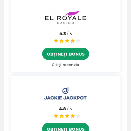
4.3
/ 5
OBȚINEȚI BONUS
Citiți recenzia
4.8
/ 5
OBȚINEȚI BONUS