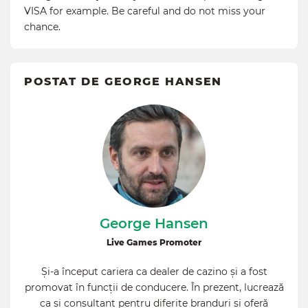
VISA for example. Be careful and do not miss your
chance.
POSTAT DE GEORGE HANSEN
George Hansen
Live Games Promoter
Și-a început cariera ca dealer de cazino și a fost
promovat în funcții de conducere. În prezent, lucrează
ca și consultant pentru diferite branduri și oferă