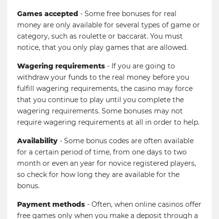
Games accepted
- Some free bonuses for real
money are only available for several types of game or
category, such as roulette or baccarat. You must
notice, that you only play games that are allowed.
Wagering requirements
- If you are going to
withdraw your funds to the real money before you
fulfill wagering requirements, the casino may force
that you continue to play until you complete the
wagering requirements. Some bonuses may not
require wagering requirements at all in order to help.
Availability
- Some bonus codes are often available
for a certain period of time, from one days to two
month or even an year for novice registered players,
so check for how long they are available for the
bonus.
Payment methods
- Often, when online casinos offer
free games only when you make a deposit through a