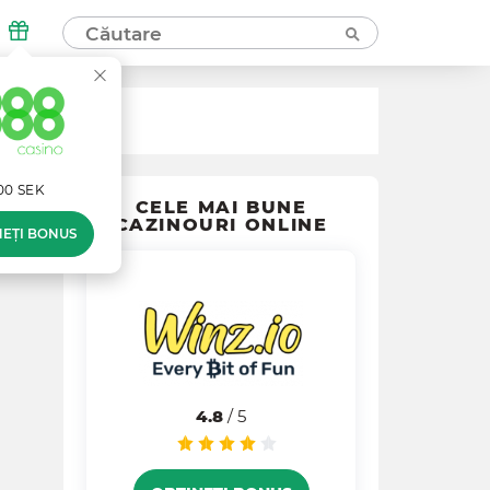
00 SEK
CELE MAI BUNE
CAZINOURI ONLINE
NEȚI BONUS
4.8
/ 5