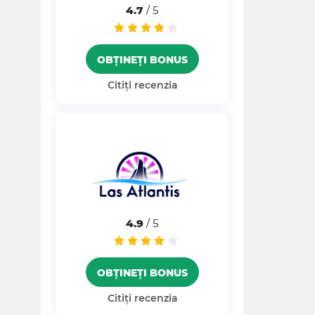
4.7
/ 5
OBȚINEȚI BONUS
Citiți recenzia
4.9
/ 5
OBȚINEȚI BONUS
Citiți recenzia