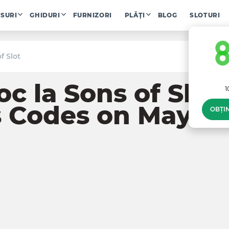
SURI
GHIDURI
FURNIZORI
PLĂȚI
BLOG
SLOTURI
f Slot
oc la Sons of Slot
1
s Codes on May
OBȚI