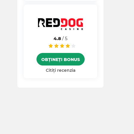
4.8
/ 5
OBȚINEȚI BONUS
Citiți recenzia