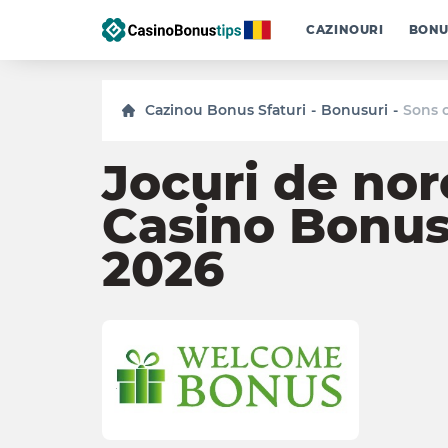
CAZINOURI
BONU
Cazinou Bonus Sfaturi
Bonusuri
Sons o
Jocuri de nor
Casino Bonu
2026