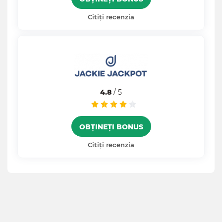
Citiți recenzia
4.8
/ 5
OBȚINEȚI BONUS
Citiți recenzia