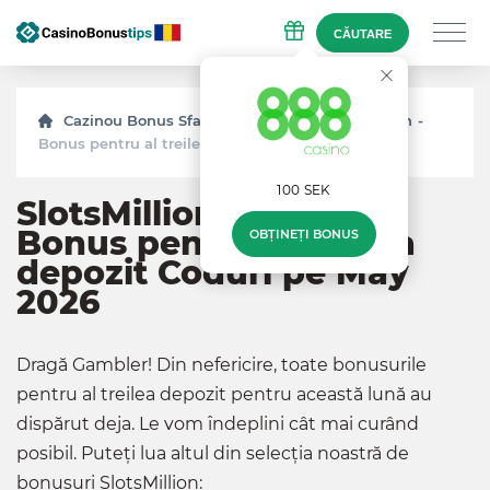
CĂUTARE
Cazinou Bonus Sfaturi
Bonusuri
SlotsMillion
Bonus pentru al treilea depozit
100 SEK
SlotsMillion Cazinou
Bonus pentru al treilea
OBȚINEȚI BONUS
depozit Coduri pe May
2026
Dragă Gambler! Din nefericire, toate bonusurile
pentru al treilea depozit pentru această lună au
dispărut deja. Le vom îndeplini cât mai curând
posibil. Puteți lua altul din selecția noastră de
bonusuri SlotsMillion: