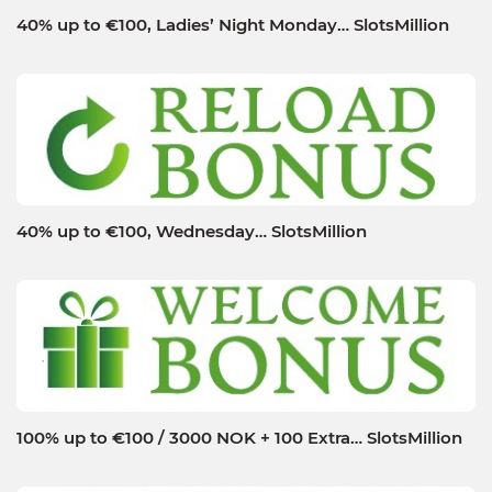
40% up to €100, Ladies’ Night Monday… SlotsMillion
40% up to €100, Wednesday… SlotsMillion
100% up to €100 / 3000 NOK + 100 Extra… SlotsMillion