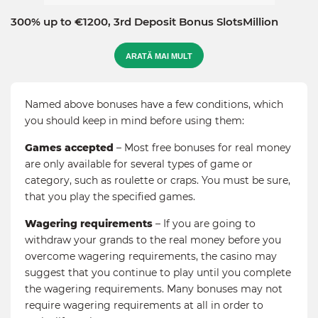
300% up to €1200, 3rd Deposit Bonus SlotsMillion
ARATĂ MAI MULT
Named above bonuses have a few conditions, which
you should keep in mind before using them:
Games accepted
– Most free bonuses for real money
are only available for several types of game or
category, such as roulette or craps. You must be sure,
that you play the specified games.
Wagering requirements
– If you are going to
withdraw your grands to the real money before you
overcome wagering requirements, the casino may
suggest that you continue to play until you complete
the wagering requirements. Many bonuses may not
require wagering requirements at all in order to