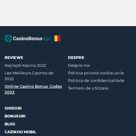
REVIEWS
DESPRE
Nejlepší Kasina 2022
Despre noi
Les Meilleurs Casinos de
Politica privind cookie-urile
2022
Politica de confidențialitate
Online Casino Bonus Codes
Termeni de utilizare
2022
GHIDURI
BONUSURI
BLOG
CAZINOU MOBIL