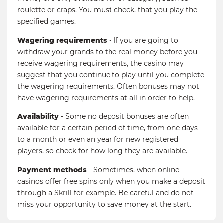
roulette or craps. You must check, that you play the
specified games.
Wagering requirements
- If you are going to
withdraw your grands to the real money before you
receive wagering requirements, the casino may
suggest that you continue to play until you complete
the wagering requirements. Often bonuses may not
have wagering requirements at all in order to help.
Availability
- Some no deposit bonuses are often
available for a certain period of time, from one days
to a month or even an year for new registered
players, so check for how long they are available.
Payment methods
- Sometimes, when online
casinos offer free spins only when you make a deposit
through a Skrill for example. Be careful and do not
miss your opportunity to save money at the start.