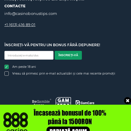
CONTACTE
info@casinobonustips.com
+1 (613) 416 89 01
ÎNSCRIEȚI-VĂ PENTRU UN BONUS FĂRĂ DEPUNERE!
ÎNSCRIEȚI-VĂ
Am peste 18 ani
Vreau să primesc prin e-mail actualizări și cele mai recente promoții
GPWA Verification