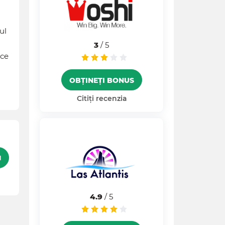
ul
3
/ 5
ice
OBȚINEȚI BONUS
Citiți recenzia
M
4.9
/ 5