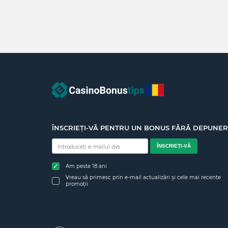
ÎNSCRIEȚI-VĂ PENTRU UN BONUS FĂRĂ DEPUNER
ÎNSCRIEȚI-VĂ
Am peste 18 ani
Vreau să primesc prin e-mail actualizări și cele mai recente
promoții