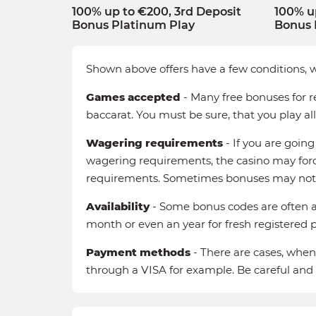
100% up to €200, 3rd Deposit
100% u
Bonus Platinum Play
Bonus 
Shown above offers have a few conditions, 
Games accepted
- Many free bonuses for re
baccarat. You must be sure, that you play 
Wagering requirements
- If you are goin
wagering requirements, the casino may forc
requirements. Sometimes bonuses may not ha
Availability
- Some bonus codes are often av
month or even an year for fresh registered p
Payment methods
- There are cases, when
through a VISA for example. Be careful and