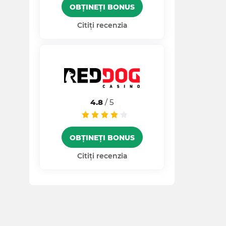
OBȚINEȚI BONUS
Citiți recenzia
4.8
/ 5
OBȚINEȚI BONUS
Citiți recenzia