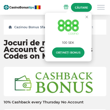
CĂUTARE
Cazinou Bonus Sfaturi
Bonusuri
No Account
Jocuri de noroc la No
100 SEK
Account Casino Bonus
OBȚINEȚI BONUS
Codes on May 2026
10% Cashback every Thursday No Account