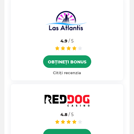
4.9
/ 5
OBȚINEȚI BONUS
Citiți recenzia
4.8
/ 5