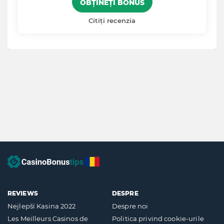
OBȚINEȚI BONUS
Citiți recenzia
REVIEWS
DESPRE
Nejlepší Kasina 2022
Despre noi
Les Meilleurs Casinos de
Politica privind cookie-urile