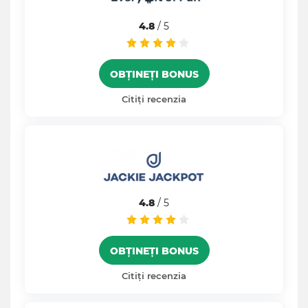
4.8
/ 5
OBȚINEȚI BONUS
Citiți recenzia
4.8
/ 5
OBȚINEȚI BONUS
Citiți recenzia