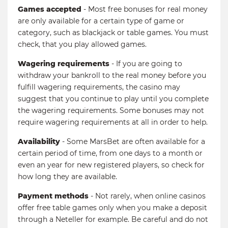
Games accepted
- Most free bonuses for real money
are only available for a certain type of game or
category, such as blackjack or table games. You must
check, that you play allowed games.
Wagering requirements
- If you are going to
withdraw your bankroll to the real money before you
fulfill wagering requirements, the casino may
suggest that you continue to play until you complete
the wagering requirements. Some bonuses may not
require wagering requirements at all in order to help.
Availability
- Some MarsBet are often available for a
certain period of time, from one days to a month or
even an year for new registered players, so check for
how long they are available.
Payment methods
- Not rarely, when online casinos
offer free table games only when you make a deposit
through a Neteller for example. Be careful and do not