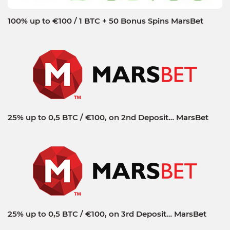
100% up to €100 / 1 BTC + 50 Bonus Spins MarsBet
25% up to 0,5 BTC / €100, on 2nd Deposit… MarsBet
25% up to 0,5 BTC / €100, on 3rd Deposit… MarsBet