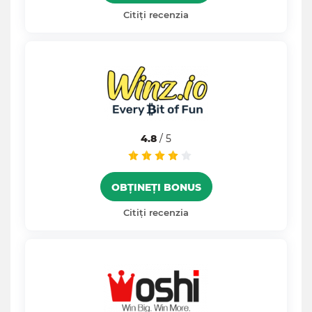
Citiți recenzia
4.8
/ 5
OBȚINEȚI BONUS
Citiți recenzia