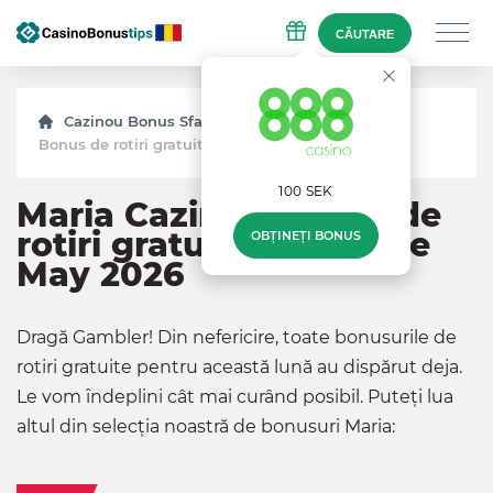
CĂUTARE
Cazinou Bonus Sfaturi
Bonusuri
Maria
Bonus de rotiri gratuite
100 SEK
Maria Cazinou Bonus de
rotiri gratuite Coduri pe
OBȚINEȚI BONUS
May 2026
Dragă Gambler! Din nefericire, toate bonusurile de
rotiri gratuite pentru această lună au dispărut deja.
Le vom îndeplini cât mai curând posibil. Puteți lua
altul din selecția noastră de bonusuri Maria: