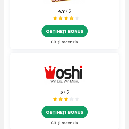
4.7
/ 5
OBȚINEȚI BONUS
Citiți recenzia
3
/ 5
OBȚINEȚI BONUS
Citiți recenzia