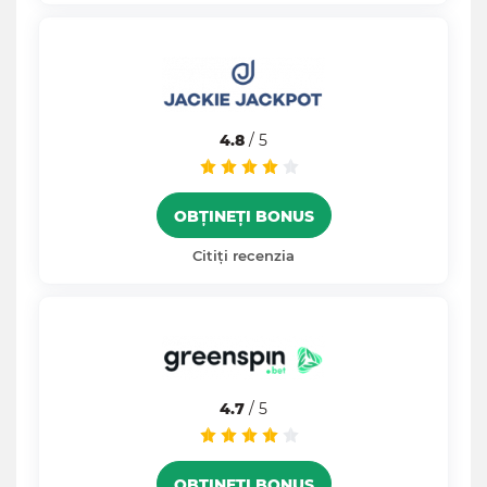
4.8
/ 5
OBȚINEȚI BONUS
Citiți recenzia
4.7
/ 5
OBȚINEȚI BONUS