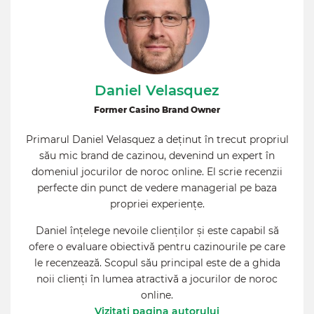
Daniel Velasquez
Former Casino Brand Owner
Primarul Daniel Velasquez a deținut în trecut propriul
său mic brand de cazinou, devenind un expert în
domeniul jocurilor de noroc online. El scrie recenzii
perfecte din punct de vedere managerial pe baza
propriei experiențe.
Daniel înțelege nevoile clienților și este capabil să
ofere o evaluare obiectivă pentru cazinourile pe care
le recenzează. Scopul său principal este de a ghida
noii clienți în lumea atractivă a jocurilor de noroc
online.
Vizitați pagina autorului