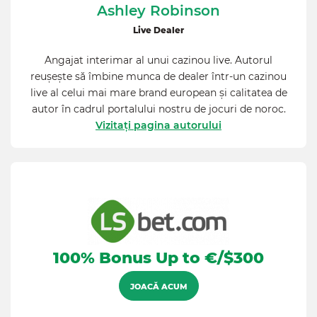
Ashley Robinson
Live Dealer
Angajat interimar al unui cazinou live. Autorul
reușește să îmbine munca de dealer într-un cazinou
live al celui mai mare brand european și calitatea de
autor în cadrul portalului nostru de jocuri de noroc.
Vizitați pagina autorului
100% Bonus Up to €/$300
JOACĂ ACUM