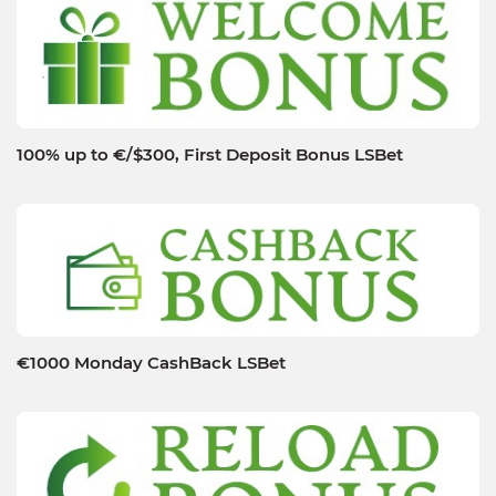
100% up to €/$300, First Deposit Bonus LSBet
€1000 Monday CashBack LSBet