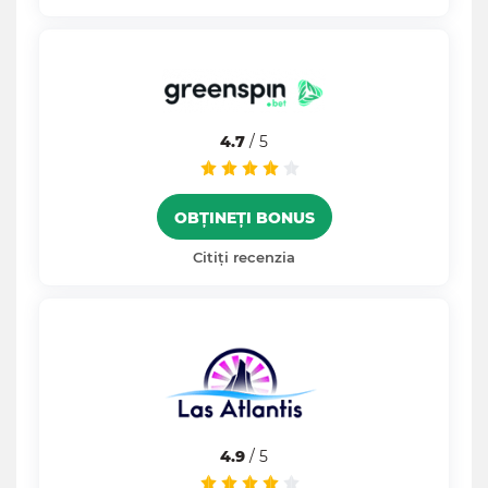
4.7
/ 5
OBȚINEȚI BONUS
Citiți recenzia
4.9
/ 5