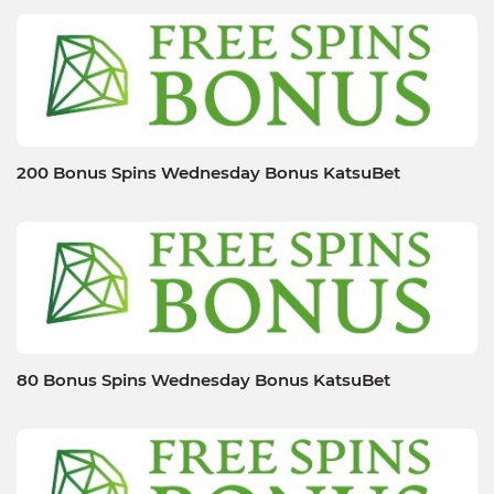
200 Bonus Spins Wednesday Bonus KatsuBet
80 Bonus Spins Wednesday Bonus KatsuBet