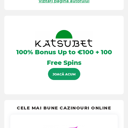
Vizitați pagina autorului
100% Bonus Up to €100 + 100
Free Spins
JOACĂ ACUM
CELE MAI BUNE CAZINOURI ONLINE