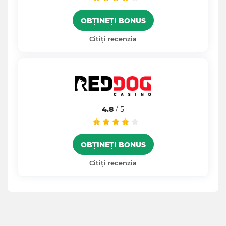
OBȚINEȚI BONUS
Citiți recenzia
4.8
/ 5
OBȚINEȚI BONUS
Citiți recenzia