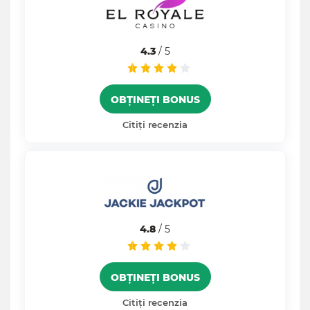
4.3
/ 5
OBȚINEȚI BONUS
Citiți recenzia
4.8
/ 5
OBȚINEȚI BONUS
Citiți recenzia