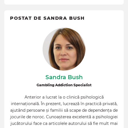
POSTAT DE SANDRA BUSH
Sandra Bush
Gambling Addiction Specialist
Anterior a lucrat la o clinică psihologică
internațională. În prezent, lucrează în practică privată,
ajutând persoane și familii să scape de dependența de
jocurile de noroc. Cunoașterea excelentă a psihologiei
jucătorului face ca articolele autorului să fie mult mai