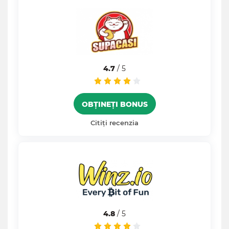
4.7
/ 5
OBȚINEȚI BONUS
Citiți recenzia
4.8
/ 5