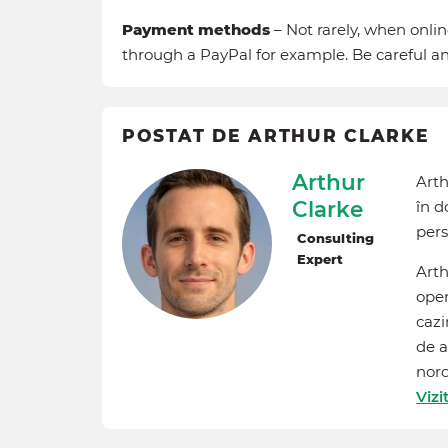
Payment methods
– Not rarely, when onli
through a PayPal for example. Be careful a
POSTAT DE ARTHUR CLARKE
Arthur
Arth
Clarke
în d
pers
Consulting
Expert
Arth
oper
cazi
de a
noro
Vizi