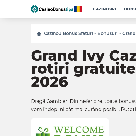
CAZINOURI
BONU
Cazinou Bonus Sfaturi
Bonusuri
Grand
Grand Ivy Ca
rotiri gratui
2026
Dragă Gambler! Din nefericire, toate bonusur
vom îndeplini cât mai curând posibil. Puteți