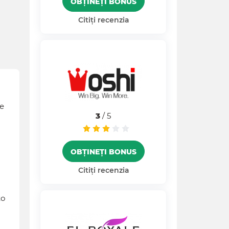
OBȚINEȚI BONUS
Citiți recenzia
me
3
/ 5
OBȚINEȚI BONUS
Citiți recenzia
to