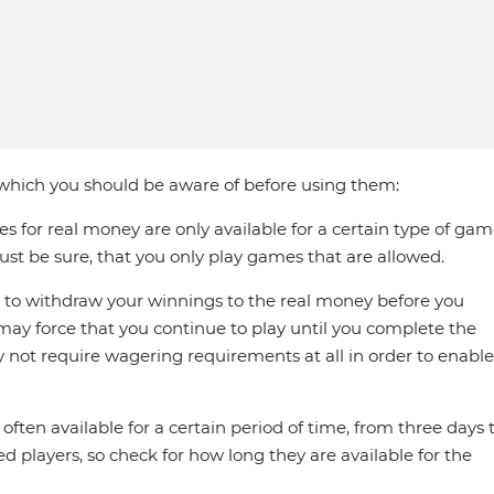
which you should be aware of before using them:
s for real money are only available for a certain type of ga
must be sure, that you only play games that are allowed.
g to withdraw your winnings to the real money before you
ay force that you continue to play until you complete the
ot require wagering requirements at all in order to enable
ften available for a certain period of time, from three days 
 players, so check for how long they are available for the