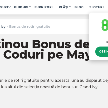
SURI
GHIDURI
FURNIZORI
PLĂȚI
BLOG
SLOTURI
 Ivy
Bonus de rotiri gratuite
zinou Bonus de
1
te Coduri pe May
OBȚI
ile de rotiri gratuite pentru această lună au dispărut dej
 lua altul din selecția noastră de bonusuri Grand Ivy: