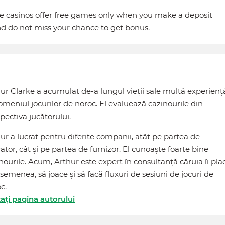
ne casinos offer free games only when you make a deposit
nd do not miss your chance to get bonus.
ur Clarke a acumulat de-a lungul vieții sale multă experienț
omeniul jocurilor de noroc. El evaluează cazinourile din
pectiva jucătorului.
ur a lucrat pentru diferite companii, atât pe partea de
ator, cât și pe partea de furnizor. El cunoaște foarte bine
nourile. Acum, Arthur este expert în consultanță căruia îi pla
semenea, să joace și să facă fluxuri de sesiuni de jocuri de
c.
tați pagina autorului