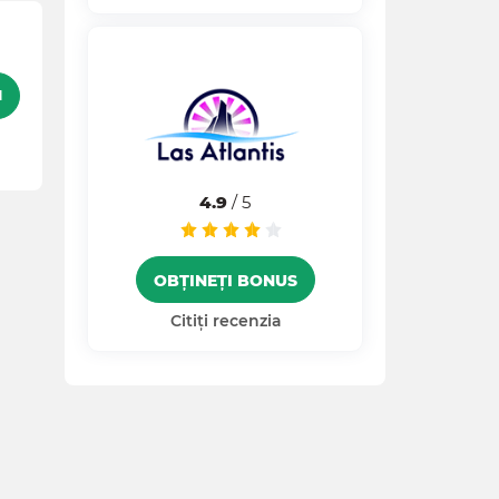
M
4.9
/ 5
OBȚINEȚI BONUS
Citiți recenzia