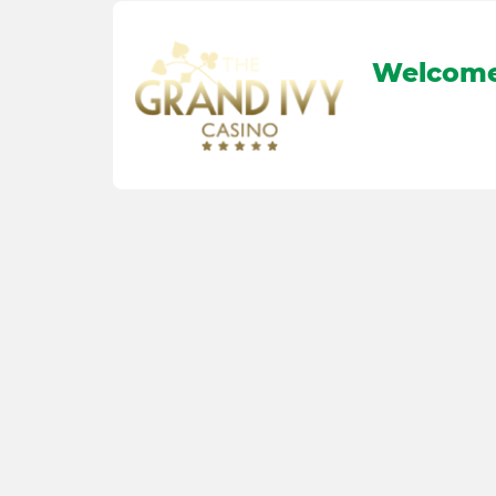
Welcome 