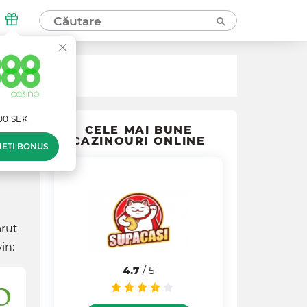
00 SEK
CELE MAI BUNE
CAZINOURI ONLINE
NEȚI BONUS
ărut
in:
4.7
/ 5