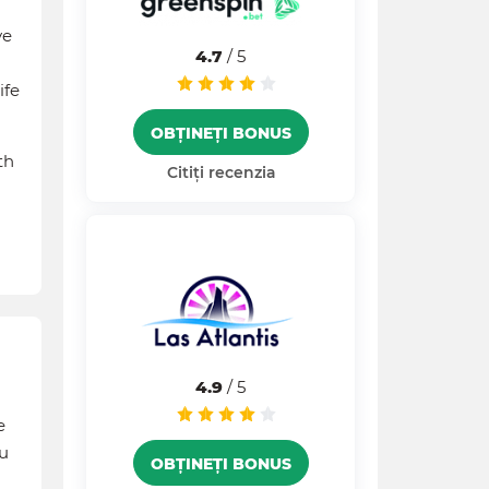
ve
4.7
/ 5
ife
OBȚINEȚI BONUS
th
Citiți recenzia
4.9
/ 5
e
ru
OBȚINEȚI BONUS