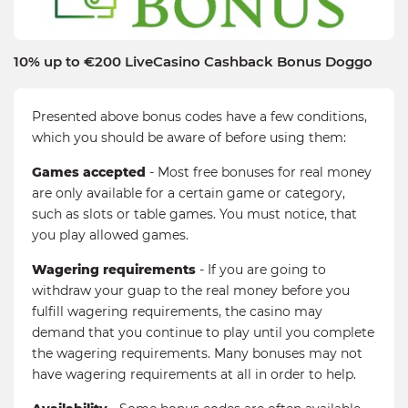
10% up to €200 LiveCasino Cashback Bonus Doggo
Presented above bonus codes have a few conditions,
which you should be aware of before using them:
Games accepted
- Most free bonuses for real money
are only available for a certain game or category,
such as slots or table games. You must notice, that
you play allowed games.
Wagering requirements
- If you are going to
withdraw your guap to the real money before you
fulfill wagering requirements, the casino may
demand that you continue to play until you complete
the wagering requirements. Many bonuses may not
have wagering requirements at all in order to help.