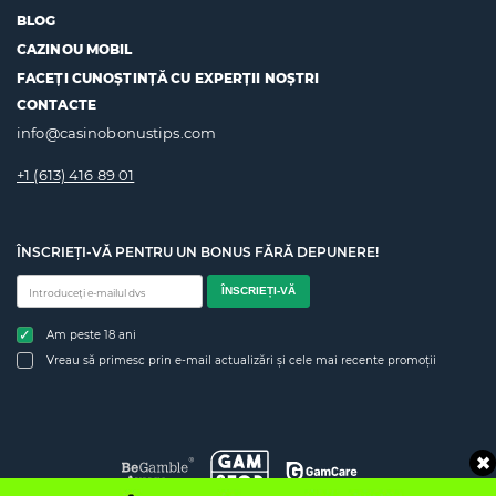
BLOG
CAZINOU MOBIL
FACEȚI CUNOȘTINȚĂ CU EXPERȚII NOȘTRI
CONTACTE
info@casinobonustips.com
+1 (613) 416 89 01
ÎNSCRIEȚI-VĂ PENTRU UN BONUS FĂRĂ DEPUNERE!
ÎNSCRIEȚI-VĂ
Am peste 18 ani
Vreau să primesc prin e-mail actualizări și cele mai recente promoții