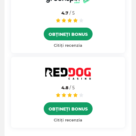
4.7
/ 5
OBȚINEȚI BONUS
Citiți recenzia
4.8
/ 5
OBȚINEȚI BONUS
Citiți recenzia