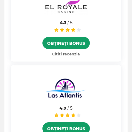
4.3
/ 5
OBȚINEȚI BONUS
Citiți recenzia
4.9
/ 5
OBȚINEȚI BONUS