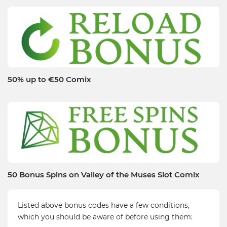
50% up to €50 Comix
50 Bonus Spins on Valley of the Muses Slot Comix
Listed above bonus codes have a few conditions,
which you should be aware of before using them: