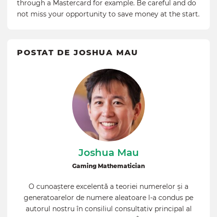
through a Mastercard for example. Be careful and do
not miss your opportunity to save money at the start.
POSTAT DE JOSHUA MAU
Joshua Mau
Gaming Mathematician
O cunoaștere excelentă a teoriei numerelor și a
generatoarelor de numere aleatoare l-a condus pe
autorul nostru în consiliul consultativ principal al