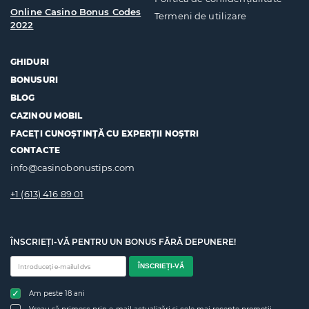
Online Casino Bonus Codes
Termeni de utilizare
2022
GHIDURI
BONUSURI
BLOG
CAZINOU MOBIL
FACEȚI CUNOȘTINȚĂ CU EXPERȚII NOȘTRI
CONTACTE
info@casinobonustips.com
+1 (613) 416 89 01
ÎNSCRIEȚI-VĂ PENTRU UN BONUS FĂRĂ DEPUNERE!
ÎNSCRIEȚI-VĂ
Am peste 18 ani