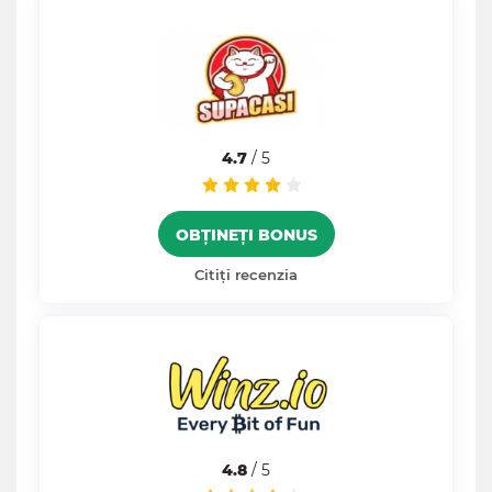
4.7
/ 5
OBȚINEȚI BONUS
Citiți recenzia
4.8
/ 5