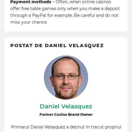
Payment methods
– Often, when online casinos
offer free table games only when you make a deposit
through a PayPal for example. Be careful and do not
miss your chance.
POSTAT DE DANIEL VELASQUEZ
Daniel Velasquez
Former Casino Brand Owner
Primarul Daniel Velasquez a deținut în trecut propriul