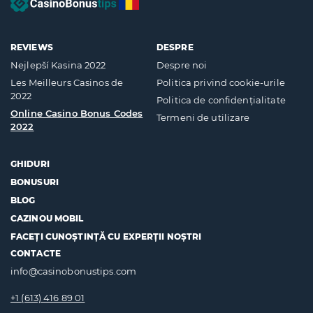
REVIEWS
DESPRE
Nejlepší Kasina 2022
Despre noi
Les Meilleurs Casinos de
Politica privind cookie-urile
2022
Politica de confidențialitate
Online Casino Bonus Codes
Termeni de utilizare
2022
GHIDURI
BONUSURI
BLOG
CAZINOU MOBIL
FACEȚI CUNOȘTINȚĂ CU EXPERȚII NOȘTRI
CONTACTE
info@casinobonustips.com
+1 (613) 416 89 01