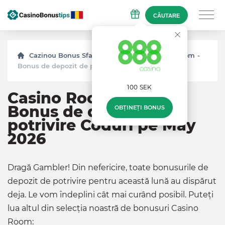
CĂUTARE
Cazinou Bonus Sfaturi
Bonusuri
Casino Room
Bonus de depozit de potrivire
100 SEK
Casino Room Cazinou
Bonus de depozit de
OBȚINEȚI BONUS
potrivire Coduri pe May
2026
Dragă Gambler! Din nefericire, toate bonusurile de
depozit de potrivire pentru această lună au dispărut
deja. Le vom îndeplini cât mai curând posibil. Puteți
lua altul din selecția noastră de bonusuri Casino
Room: