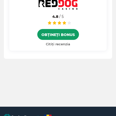
4.8
/ 5
OBȚINEȚI BONUS
Citiți recenzia