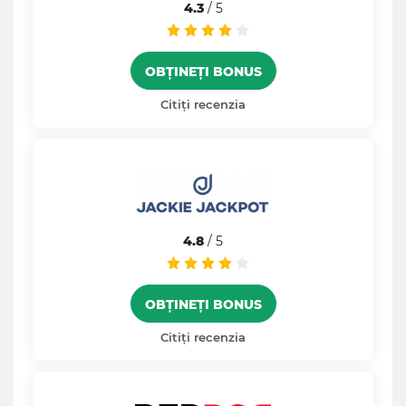
4.3
/ 5
OBȚINEȚI BONUS
Citiți recenzia
4.8
/ 5
OBȚINEȚI BONUS
Citiți recenzia