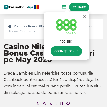
CĂUTARE
Cazinou Bonus Sfaturi
Bonusuri
Casino Nile
Bonus Cashback
100 SEK
Casino Nile Cazinou
Bonus Cashback Coduri
OBȚINEȚI BONUS
pe May 2026
Dragă Gambler! Din nefericire, toate bonusurile
Cashback pentru această lună au dispărut deja. Le
vom îndeplini cât mai curând posibil. Puteți lua altul
din selecția noastră de bonusuri Casino Nile: