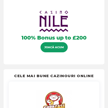
100% Bonus up to £200
JOACĂ ACUM
CELE MAI BUNE CAZINOURI ONLINE