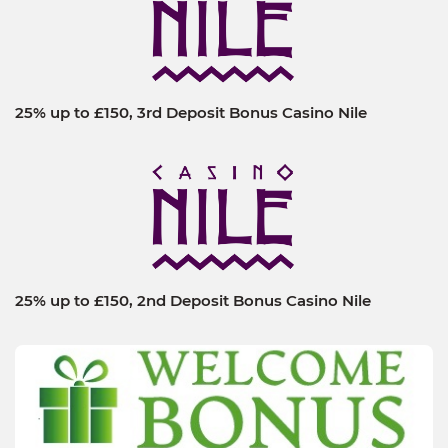
25% up to £150, 3rd Deposit Bonus Casino Nile
25% up to £150, 2nd Deposit Bonus Casino Nile