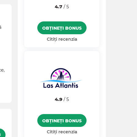
4.7
/ 5
ă
OBȚINEȚI BONUS
Citiți recenzia
ce,
4.9
/ 5
OBȚINEȚI BONUS
Citiți recenzia
M