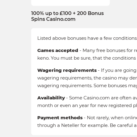
100% up to £100 + 200 Bonus
Spins Casino.com
Listed above bonuses have a few conditions
Games accepted
- Many free bonuses for re
keno. You must be sure, that the conditions
Wagering requirements
- If you are going
wagering requirements, the casino may dem
wagering requirements. Some bonuses may n
Availability
- Some Casino.com are often ava
month or even an year for new registered pla
Payment methods
- Not rarely, when onlin
through a Neteller for example. Be careful 