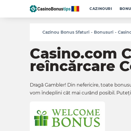
CAZINOURI
BONU
Cazinou Bonus Sfaturi
Bonusuri
Casin
Casino.com C
reîncărcare 
Dragă Gambler! Din nefericire, toate bonusu
vom îndeplini cât mai curând posibil. Puteți