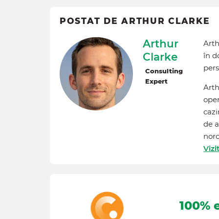
POSTAT DE ARTHUR CLARKE
Arthur
Arth
Clarke
în d
pers
Consulting
Expert
Arth
oper
cazi
de a
noro
Vizi
100% e