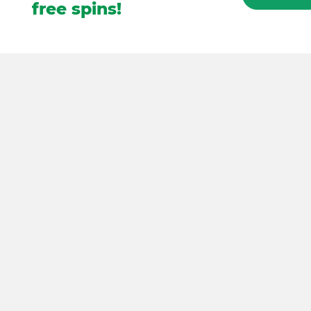
free spins!