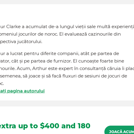
ur Clarke a acumulat de-a lungul vieții sale multă experienț
omeniul jocurilor de noroc. El evaluează cazinourile din
pectiva jucătorului.
ur a lucrat pentru diferite companii, atât pe partea de
ator, cât și pe partea de furnizor. El cunoaște foarte bine
nourile. Acum, Arthur este expert în consultanță căruia îi pla
semenea, să joace și să facă fluxuri de sesiuni de jocuri de
c.
tați pagina autorului
xtra up to $400 and 180
JOACĂ ACU