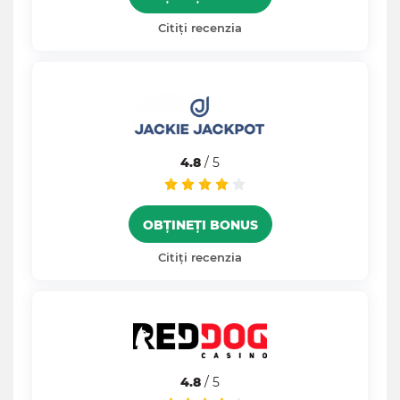
Citiți recenzia
4.8
/ 5
OBȚINEȚI BONUS
Citiți recenzia
4.8
/ 5