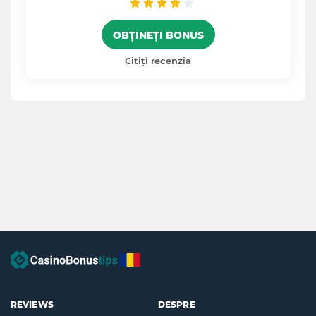
OBȚINEȚI BONUS
Citiți recenzia
REVIEWS
DESPRE