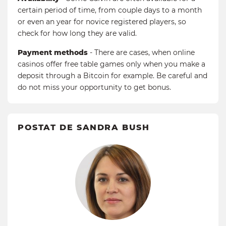
certain period of time, from couple days to a month
or even an year for novice registered players, so
check for how long they are valid.
Payment methods
- There are cases, when online
casinos offer free table games only when you make a
deposit through a Bitcoin for example. Be careful and
do not miss your opportunity to get bonus.
POSTAT DE SANDRA BUSH