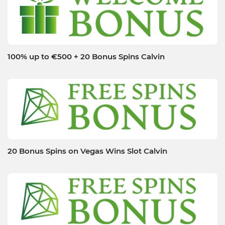
100% up to €500 + 20 Bonus Spins Calvin
20 Bonus Spins on Vegas Wins Slot Calvin