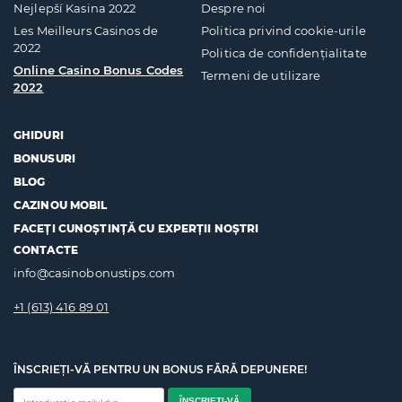
Nejlepší Kasina 2022
Despre noi
Les Meilleurs Casinos de
Politica privind cookie-urile
2022
Politica de confidențialitate
Online Casino Bonus Codes
Termeni de utilizare
2022
GHIDURI
BONUSURI
BLOG
CAZINOU MOBIL
FACEȚI CUNOȘTINȚĂ CU EXPERȚII NOȘTRI
CONTACTE
info@casinobonustips.com
+1 (613) 416 89 01
ÎNSCRIEȚI-VĂ PENTRU UN BONUS FĂRĂ DEPUNERE!
ÎNSCRIEȚI-VĂ