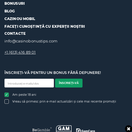
BONUSURI
BLOG
CAZINOU MOBIL
FACEȚI CUNOȘTINȚĂ CU EXPERȚII NOȘTRI
CONTACTE
info@casinobonustips.com
+1 (613) 416 89 01
ÎNSCRIEȚI-VĂ PENTRU UN BONUS FĂRĂ DEPUNERE!
ÎNSCRIEȚI-VĂ
Am peste 18 ani
Vreau să primesc prin e-mail actualizări și cele mai recente promoții