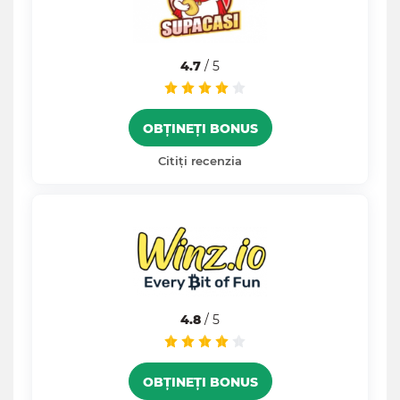
4.7
/ 5
OBȚINEȚI BONUS
Citiți recenzia
4.8
/ 5
OBȚINEȚI BONUS