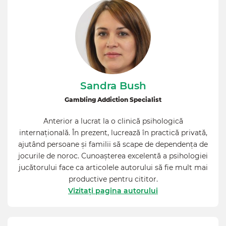
Sandra Bush
Gambling Addiction Specialist
Anterior a lucrat la o clinică psihologică
internațională. În prezent, lucrează în practică privată,
ajutând persoane și familii să scape de dependența de
jocurile de noroc. Cunoașterea excelentă a psihologiei
jucătorului face ca articolele autorului să fie mult mai
productive pentru cititor.
Vizitați pagina autorului