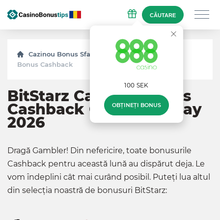
CĂUTARE
Cazinou Bonus Sfaturi
Bonusuri
BitStarz
Bonus Cashback
100 SEK
BitStarz Cazinou Bonus
Cashback Coduri pe May
OBȚINEȚI BONUS
2026
Dragă Gambler! Din nefericire, toate bonusurile
Cashback pentru această lună au dispărut deja. Le
vom îndeplini cât mai curând posibil. Puteți lua altul
din selecția noastră de bonusuri BitStarz: