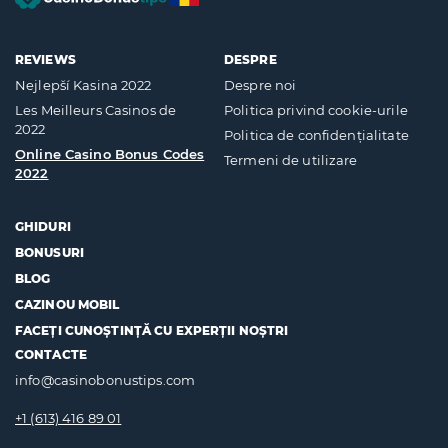
REVIEWS
DESPRE
Nejlepší Kasina 2022
Despre noi
Les Meilleurs Casinos de
Politica privind cookie-urile
2022
Politica de confidențialitate
Online Casino Bonus Codes
Termeni de utilizare
2022
GHIDURI
BONUSURI
BLOG
CAZINOU MOBIL
FACEȚI CUNOȘTINȚĂ CU EXPERȚII NOȘTRI
CONTACTE
info@casinobonustips.com
+1 (613) 416 89 01