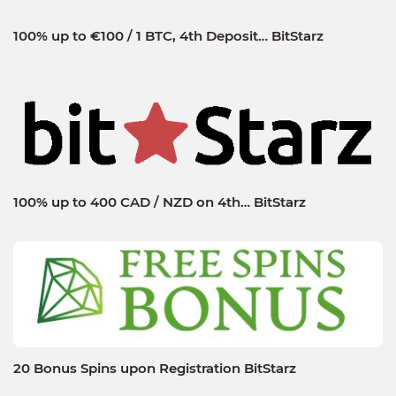
100% up to €100 / 1 BTC, 4th Deposit… BitStarz
100% up to 400 CAD / NZD on 4th… BitStarz
20 Bonus Spins upon Registration BitStarz