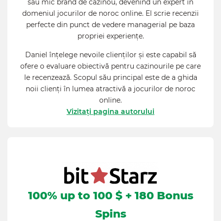
său mic brand de cazinou, devenind un expert în
domeniul jocurilor de noroc online. El scrie recenzii
perfecte din punct de vedere managerial pe baza
propriei experiențe.
Daniel înțelege nevoile clienților și este capabil să
ofere o evaluare obiectivă pentru cazinourile pe care
le recenzează. Scopul său principal este de a ghida
noii clienți în lumea atractivă a jocurilor de noroc
online.
Vizitați pagina autorului
100% up to 100 $ + 180 Bonus
Spins