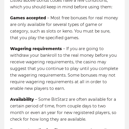
Listed above bonus codes have a few conditions,
which you should keep in mind before using them:
Games accepted
– Most free bonuses for real money
are only available for several types of game or
category, such as slots or keno. You must be sure,
that you play the specified games.
Wagering requirements
– If you are going to
withdraw your bankroll to the real money before you
receive wagering requirements, the casino may
suggest that you continue to play until you complete
the wagering requirements. Some bonuses may not
require wagering requirements at all in order to
enable new players to earn.
Availability
– Some BitStarz are often available for a
certain period of time, from couple days to two
month or even an year for new registered players, so
check for how long they are available.