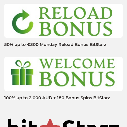
50% up to €300 Monday Reload Bonus BitStarz
100% up to 2,000 AUD + 180 Bonus Spins BitStarz