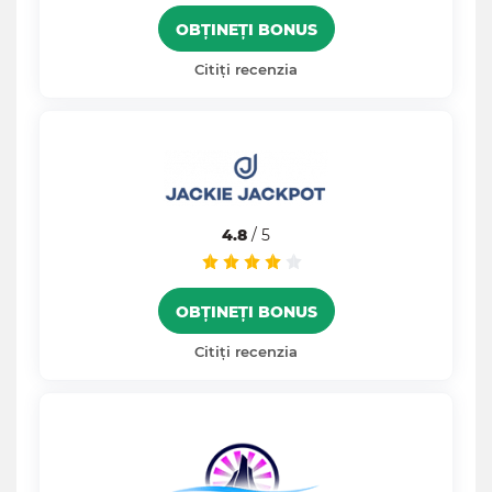
OBȚINEȚI BONUS
Citiți recenzia
4.8
/ 5
OBȚINEȚI BONUS
Citiți recenzia