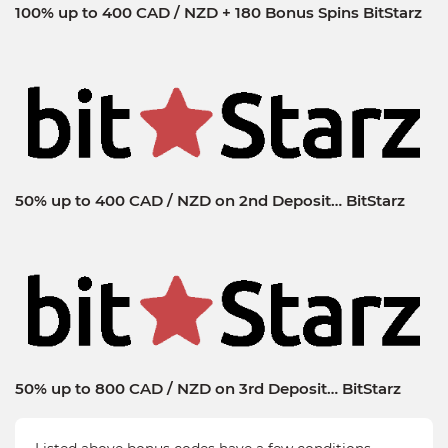
100% up to 400 CAD / NZD + 180 Bonus Spins BitStarz
50% up to 400 CAD / NZD on 2nd Deposit… BitStarz
50% up to 800 CAD / NZD on 3rd Deposit… BitStarz