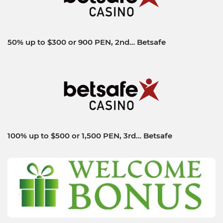
50% up to $300 or 900 PEN, 2nd… Betsafe
100% up to $500 or 1,500 PEN, 3rd… Betsafe