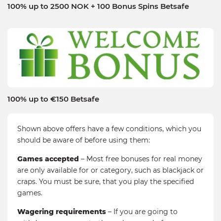
100% up to 2500 NOK + 100 Bonus Spins Betsafe
100% up to €150 Betsafe
Shown above offers have a few conditions, which you
should be aware of before using them:
Games accepted
– Most free bonuses for real money
are only available for or category, such as blackjack or
craps. You must be sure, that you play the specified
games.
Wagering requirements
– If you are going to