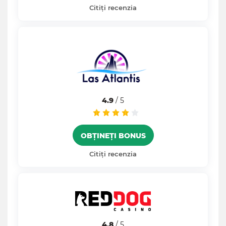
Citiți recenzia
4.9
/ 5
OBȚINEȚI BONUS
Citiți recenzia
4.8
/ 5