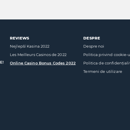
REVIEWS
DESPRE
Nejlepší Kasina 2022
Despre noi
Les Meilleurs Casinos de 2022
Politica privind cookie-u
E!
Online Casino Bonus Codes 2022
Politica de confidențiali
Termeni de utilizare