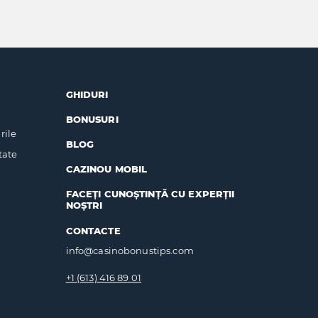
GHIDURI
BONUSURI
rile
BLOG
tate
CAZINOU MOBIL
FACEȚI CUNOȘTINȚĂ CU EXPERȚII
NOȘTRI
CONTACTE
info@casinobonustips.com
+1 (613) 416 89 01