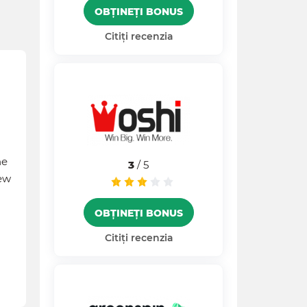
OBȚINEȚI BONUS
Citiți recenzia
he
3
/ 5
new
OBȚINEȚI BONUS
h
Citiți recenzia