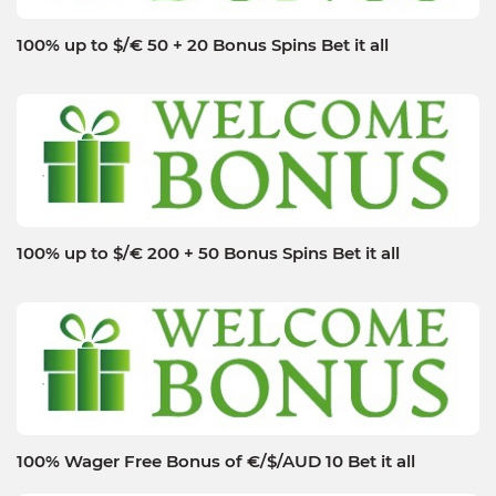
100% up to $/€ 50 + 20 Bonus Spins Bet it all
100% up to $/€ 200 + 50 Bonus Spins Bet it all
100% Wager Free Bonus of €/$/AUD 10 Bet it all