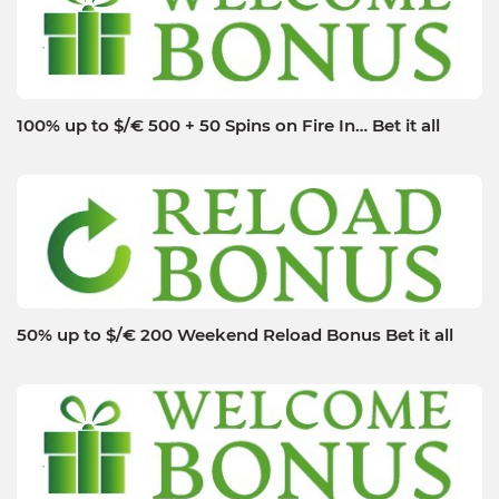
100% up to $/€ 500 + 50 Spins on Fire In… Bet it all
50% up to $/€ 200 Weekend Reload Bonus Bet it all