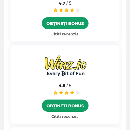
4.7
/ 5
OBȚINEȚI BONUS
Citiți recenzia
4.8
/ 5
OBȚINEȚI BONUS
Citiți recenzia