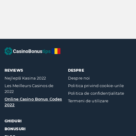
REVIEWS
DESPRE
Nejlepší Kasina 2022
Despre noi
Les Meilleurs Casinos de
Politica privind cookie-urile
2022
Politica de confidențialitate
Online Casino Bonus Codes
Termeni de utilizare
2022
GHIDURI
BONUSURI