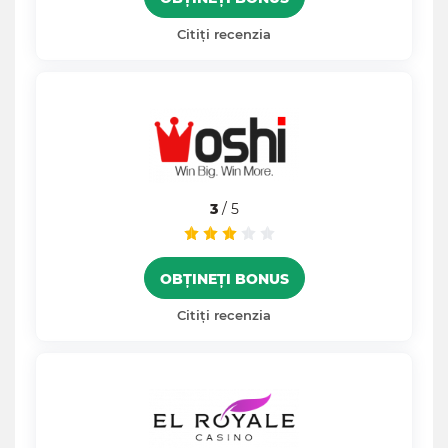
Citiți recenzia
3
/ 5
OBȚINEȚI BONUS
Citiți recenzia