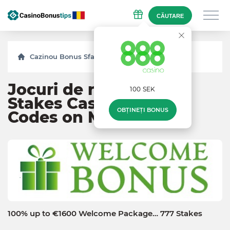
CĂUTARE
Cazinou Bonus Sfaturi
Bonusuri
777 Stakes
Jocuri de noroc la 777
100 SEK
Stakes Casino Bonus
OBȚINEȚI BONUS
Codes on May 2026
100% up to €1600 Welcome Package… 777 Stakes