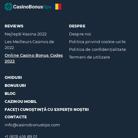
REVIEWS
DESPRE
Nejlepší Kasina 2022
Despre noi
Les Meilleurs Casinos de
Politica privind cookie-urile
2022
Politica de confidențialitate
Online Casino Bonus Codes
Termeni de utilizare
2022
GHIDURI
BONUSURI
BLOG
CAZINOU MOBIL
FACEȚI CUNOȘTINȚĂ CU EXPERȚII NOȘTRI
CONTACTE
info@casinobonustips.com
+1 (613) 416 89 01