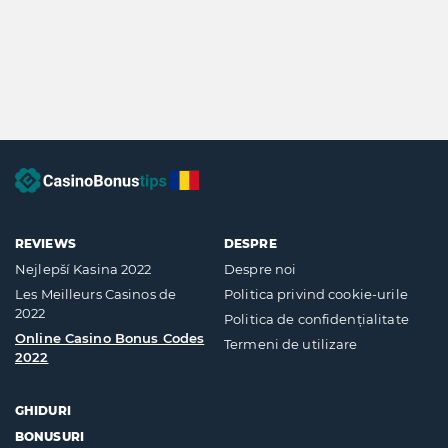
REVIEWS
DESPRE
Nejlepší Kasina 2022
Despre noi
Les Meilleurs Casinos de
Politica privind cookie-urile
2022
Politica de confidențialitate
Online Casino Bonus Codes
Termeni de utilizare
2022
GHIDURI
BONUSURI