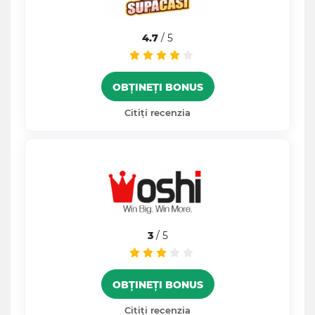
4.7
/ 5
OBȚINEȚI BONUS
Citiți recenzia
3
/ 5
OBȚINEȚI BONUS
Citiți recenzia