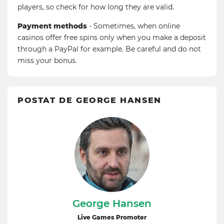
players, so check for how long they are valid.
Payment methods
- Sometimes, when online
casinos offer free spins only when you make a deposit
through a PayPal for example. Be careful and do not
miss your bonus.
POSTAT DE GEORGE HANSEN
George Hansen
Live Games Promoter