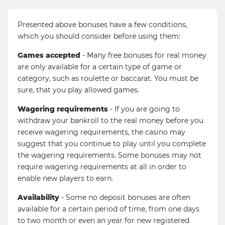
Presented above bonuses have a few conditions,
which you should consider before using them:
Games accepted
- Many free bonuses for real money
are only available for a certain type of game or
category, such as roulette or baccarat. You must be
sure, that you play allowed games.
Wagering requirements
- If you are going to
withdraw your bankroll to the real money before you
receive wagering requirements, the casino may
suggest that you continue to play until you complete
the wagering requirements. Some bonuses may not
require wagering requirements at all in order to
enable new players to earn.
Availability
- Some no deposit bonuses are often
available for a certain period of time, from one days
to two month or even an year for new registered