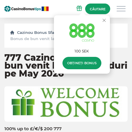
CĂUTARE
Cazinou Bonus Sfaturi
Bonusuri
777
Bonus de bun venit la cazino
100 SEK
777 Cazinou Bonus de
bun venit la cazino Coduri
OBȚINEȚI BONUS
pe May 2026
100% up to £/€/$ 200 777